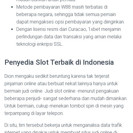
Metode pembayaran W88 masih terbatas di
beberapa negara, sehingga tidak semua pemain
dapat mengakses opsi pembayaran yang diinginkan.
Dengan lisensi resmi dari Curacao, 1xbet menjamin
perlindungan data dan transaksi yang aman melalui
teknologi enkripsi SSL.
Penyedia Slot Terbaik di Indonesia
Dion mengaku sedikit beruntung karena tak terjerat
pinjaman online atau berbuat nekat lainnya hanya untuk
bermain judi online. Judi slot online -menurut pengakuan
beberapa penjudi- sangat sederhana dan mudah dimainkan.
Untuk bermain, cukup menekan tombol spin di mesin yang
terpampang di layar telepon.
Di situ, tim tersebut bekerja untuk menganalisa data trafik
internet yang dipakai untuk membuat situs judi online di