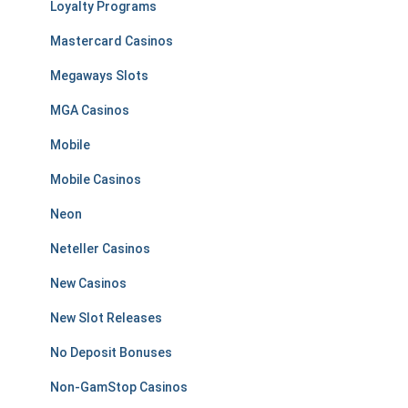
Loyalty Programs
Mastercard Casinos
Megaways Slots
MGA Casinos
Mobile
Mobile Casinos
Neon
Neteller Casinos
New Casinos
New Slot Releases
No Deposit Bonuses
Non-GamStop Casinos