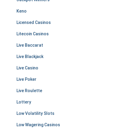
Keno
Licensed Casinos
Litecoin Casinos
Live Baccarat
Live Blackjack
Live Casino
Live Poker
Live Roulette
Lottery
Low Volatility Slots
Low Wagering Casinos