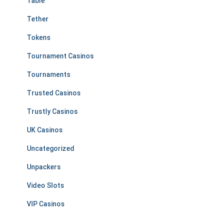
Table
Tether
Tokens
Tournament Casinos
Tournaments
Trusted Casinos
Trustly Casinos
UK Casinos
Uncategorized
Unpackers
Video Slots
VIP Casinos