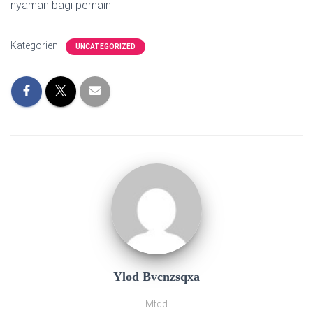
nyaman bagi pemain.
Kategorien:
UNCATEGORIZED
Ylod Bvcnzsqxa
Mtdd