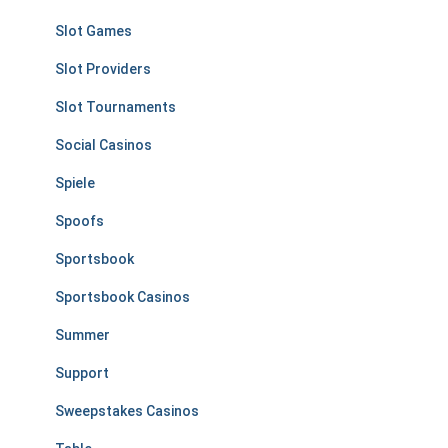
Slot Games
Slot Providers
Slot Tournaments
Social Casinos
Spiele
Spoofs
Sportsbook
Sportsbook Casinos
Summer
Support
Sweepstakes Casinos