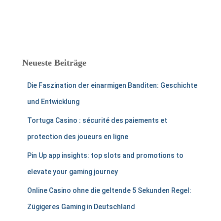
Neueste Beiträge
Die Faszination der einarmigen Banditen: Geschichte
und Entwicklung
Tortuga Casino : sécurité des paiements et
protection des joueurs en ligne
Pin Up app insights: top slots and promotions to
elevate your gaming journey
Online Casino ohne die geltende 5 Sekunden Regel:
Zügigeres Gaming in Deutschland