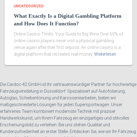
UNCATEGORIZED
What Exactly Is a Digital Gambling Platform
and How Does It Function?
Online Casino Thrills: Your Guide to Big Wins Over 60% of
online casino players never visit a physical gambling
venue again after their first deposit. An online casino is a
digital platform that recreates real-money
Weiterlesen
Die Cardoc-42 GmbH ist Ihr vertrauenswürdiger Partner für hochwertige
Fahrzeugveredelung in Düsseldorf. Spezialisiert auf Autofolierung,
Autoglas, Scheibentönung und Karosseriearbeiten, bieten wir
maßgeschneiderte Lösungen für jeden Supersportwagen. Unser
erfahrenes Team kombiniert modernste Technik mit präziser
Handwerkskunst, um Ihrem Fahrzeug ein einzigartiges und stilvolles
Erscheinungsbild zu verleihen. Bei uns stehen Qualität und
Kundenzufriedenheit an erster Stelle. Entdecken Sie, wie wir Ihr Fahrzeug