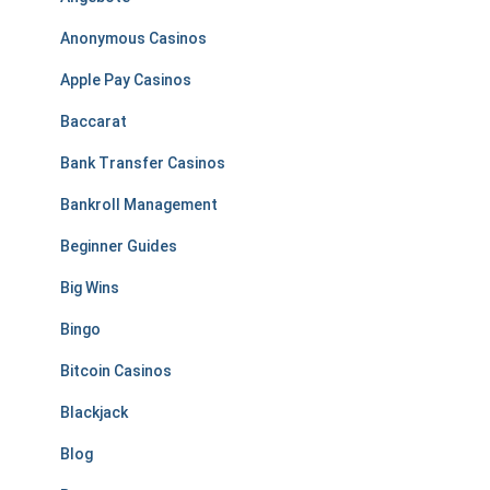
Anonymous Casinos
Apple Pay Casinos
Baccarat
Bank Transfer Casinos
Bankroll Management
Beginner Guides
Big Wins
Bingo
Bitcoin Casinos
Blackjack
Blog