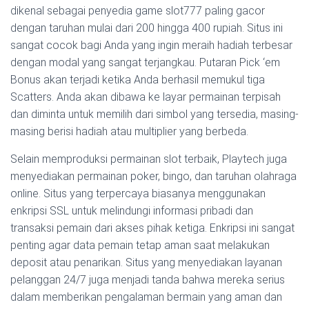
dikenal sebagai penyedia game slot777 paling gacor
dengan taruhan mulai dari 200 hingga 400 rupiah. Situs ini
sangat cocok bagi Anda yang ingin meraih hadiah terbesar
dengan modal yang sangat terjangkau. Putaran Pick ‘em
Bonus akan terjadi ketika Anda berhasil memukul tiga
Scatters. Anda akan dibawa ke layar permainan terpisah
dan diminta untuk memilih dari simbol yang tersedia, masing-
masing berisi hadiah atau multiplier yang berbeda.
Selain memproduksi permainan slot terbaik, Playtech juga
menyediakan permainan poker, bingo, dan taruhan olahraga
online. Situs yang terpercaya biasanya menggunakan
enkripsi SSL untuk melindungi informasi pribadi dan
transaksi pemain dari akses pihak ketiga. Enkripsi ini sangat
penting agar data pemain tetap aman saat melakukan
deposit atau penarikan. Situs yang menyediakan layanan
pelanggan 24/7 juga menjadi tanda bahwa mereka serius
dalam memberikan pengalaman bermain yang aman dan