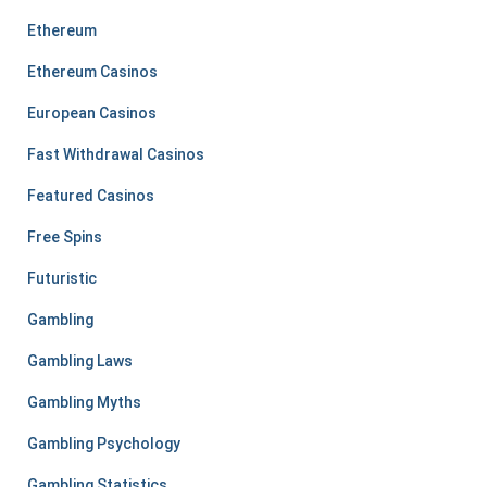
Ethereum
Ethereum Casinos
European Casinos
Fast Withdrawal Casinos
Featured Casinos
Free Spins
Futuristic
Gambling
Gambling Laws
Gambling Myths
Gambling Psychology
Gambling Statistics