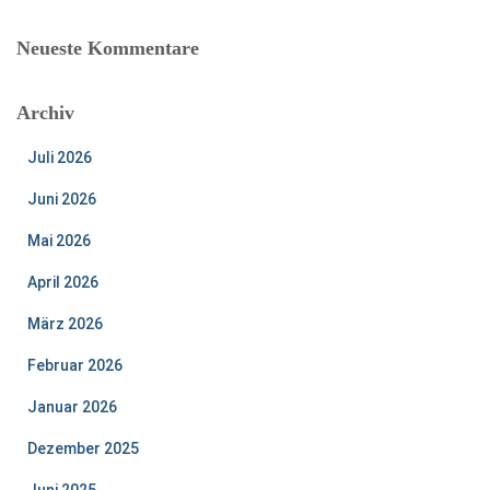
Neueste Kommentare
Archiv
Juli 2026
Juni 2026
Mai 2026
April 2026
März 2026
Februar 2026
Januar 2026
Dezember 2025