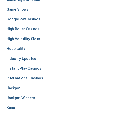
Game Shows
Google Pay Casinos
High Roller Casinos
High Volatility Slots
Hospitality
Industry Updates
Instant Play Casinos
International Casinos
Jackpot
Jackpot Winners
Keno