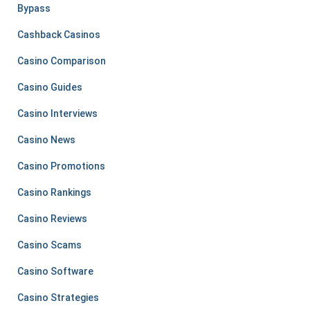
Bypass
Cashback Casinos
Casino Comparison
Casino Guides
Casino Interviews
Casino News
Casino Promotions
Casino Rankings
Casino Reviews
Casino Scams
Casino Software
Casino Strategies