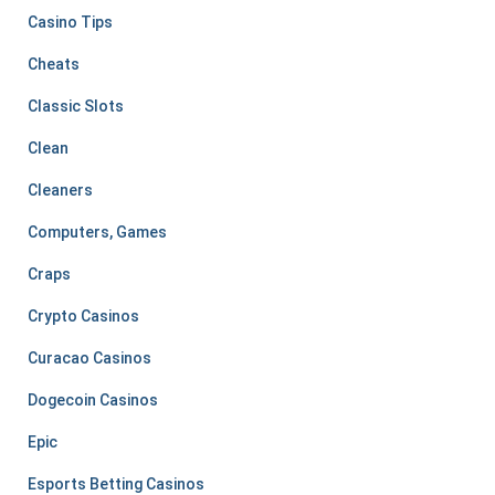
Casino Tips
Cheats
Classic Slots
Clean
Cleaners
Computers, Games
Craps
Crypto Casinos
Curacao Casinos
Dogecoin Casinos
Epic
Esports Betting Casinos