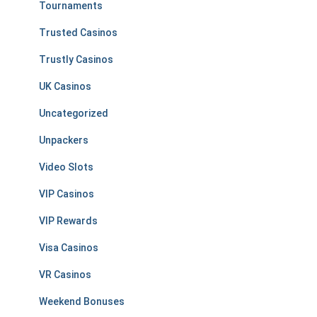
Tournaments
Trusted Casinos
Trustly Casinos
UK Casinos
Uncategorized
Unpackers
Video Slots
VIP Casinos
VIP Rewards
Visa Casinos
VR Casinos
Weekend Bonuses