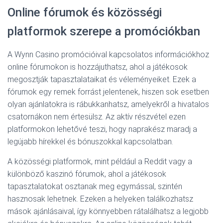
Online fórumok és közösségi
platformok szerepe a promóciókban
A Wynn Casino promócióival kapcsolatos információkhoz
online fórumokon is hozzájuthatsz, ahol a játékosok
megosztják tapasztalataikat és véleményeiket. Ezek a
fórumok egy remek forrást jelentenek, hiszen sok esetben
olyan ajánlatokra is rábukkanhatsz, amelyekről a hivatalos
csatornákon nem értesülsz. Az aktív részvétel ezen
platformokon lehetővé teszi, hogy naprakész maradj a
legújabb hírekkel és bónuszokkal kapcsolatban.
A közösségi platformok, mint például a Reddit vagy a
különböző kaszinó fórumok, ahol a játékosok
tapasztalatokat osztanak meg egymással, szintén
hasznosak lehetnek. Ezeken a helyeken találkozhatsz
mások ajánlásaival, így könnyebben rátalálhatsz a legjobb