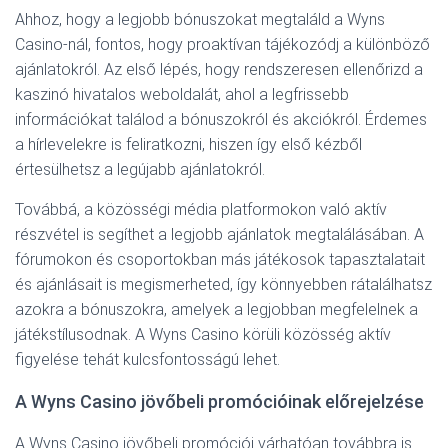
Ahhoz, hogy a legjobb bónuszokat megtaláld a Wyns
Casino-nál, fontos, hogy proaktívan tájékozódj a különböző
ajánlatokról. Az első lépés, hogy rendszeresen ellenőrizd a
kaszinó hivatalos weboldalát, ahol a legfrissebb
információkat találod a bónuszokról és akciókról. Érdemes
a hírlevelekre is feliratkozni, hiszen így első kézből
értesülhetsz a legújabb ajánlatokról.
Továbbá, a közösségi média platformokon való aktív
részvétel is segíthet a legjobb ajánlatok megtalálásában. A
fórumokon és csoportokban más játékosok tapasztalatait
és ajánlásait is megismerheted, így könnyebben rátalálhatsz
azokra a bónuszokra, amelyek a legjobban megfelelnek a
játékstílusodnak. A Wyns Casino körüli közösség aktív
figyelése tehát kulcsfontosságú lehet.
A Wyns Casino jövőbeli promócióinak előrejelzése
A Wyns Casino jövőbeli promóciói várhatóan továbbra is