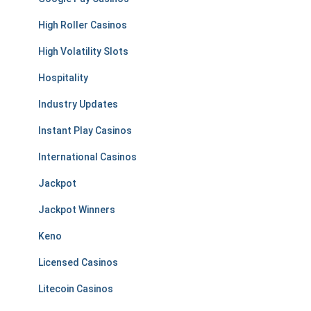
High Roller Casinos
High Volatility Slots
Hospitality
Industry Updates
Instant Play Casinos
International Casinos
Jackpot
Jackpot Winners
Keno
Licensed Casinos
Litecoin Casinos