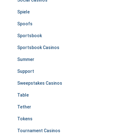
Social Casinos
Spiele
Spoofs
Sportsbook
Sportsbook Casinos
Summer
Support
Sweepstakes Casinos
Table
Tether
Tokens
Tournament Casinos