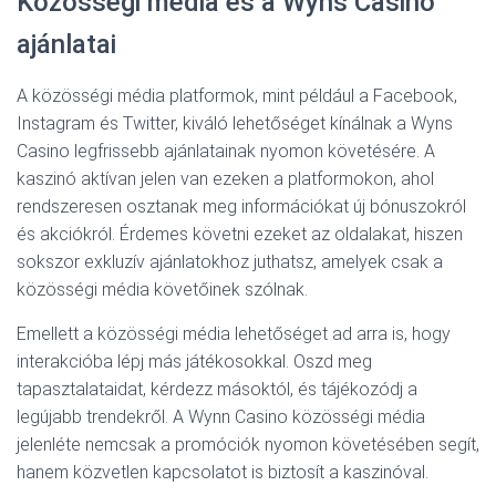
Közösségi média és a Wyns Casino
ajánlatai
A közösségi média platformok, mint például a Facebook,
Instagram és Twitter, kiváló lehetőséget kínálnak a Wyns
Casino legfrissebb ajánlatainak nyomon követésére. A
kaszinó aktívan jelen van ezeken a platformokon, ahol
rendszeresen osztanak meg információkat új bónuszokról
és akciókról. Érdemes követni ezeket az oldalakat, hiszen
sokszor exkluzív ajánlatokhoz juthatsz, amelyek csak a
közösségi média követőinek szólnak.
Emellett a közösségi média lehetőséget ad arra is, hogy
interakcióba lépj más játékosokkal. Oszd meg
tapasztalataidat, kérdezz másoktól, és tájékozódj a
legújabb trendekről. A Wynn Casino közösségi média
jelenléte nemcsak a promóciók nyomon követésében segít,
hanem közvetlen kapcsolatot is biztosít a kaszinóval.