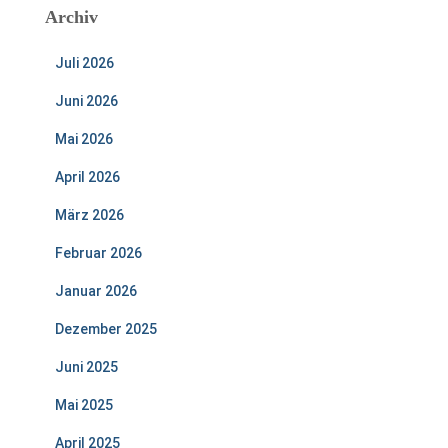
Archiv
Juli 2026
Juni 2026
Mai 2026
April 2026
März 2026
Februar 2026
Januar 2026
Dezember 2025
Juni 2025
Mai 2025
April 2025