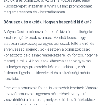
akciókra és bónuszokra. Az online közösségek tehát
kulcsszerepet játszanak a Wyns Casino promócióinak
megismerésében és kihasználásában.
Bónuszok és akciók: Hogyan használd ki őket?
A Wyns Casino bónuszai és akciói kiváló lehetőségeket
kínálnak a játékosok számára. Az első lépés, hogy
alaposan tájékozódj az egyes bónuszok feltételeiről és
érvényességi idejéről. Sok esetben a bónuszok csak
korlátozott ideig állnak rendelkezésre, így fontos, hogy ne
maradj le róluk. A bónuszok kihasználásához gyakran
szükséges egy promóciós kód megadása is, ezért
érdemes figyelni a hírleveleket és a közösségi média
posztokat.
Emellett a bónuszok típusai is változóak lehetnek. Vannak
üdvözlő bónuszok, ingyenes pörgetések, vagy akár
visszatérítési ajánlatok is, melyek különböző játékokhoz