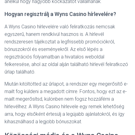
anélkül hogy nagyobb kockázatot vállalnának.
Hogyan regisztrálj a Wyns Casino hírlevelére?
A Wyns Casino hírlevelére való feliratkozás nemcsak
egyszerű, hanem rendkívül hasznos is. A hírlevél
rendszeresen tájékoztat a legfrissebb promóciókról,
bónuszokról és eseményekről. Az első lépés a
regisztrációs folyamatban a hivatalos weboldal
felkeresése, ahol az oldal alján található hírlevél feliratkozó
űrlap található.
Miután kitöltötted az űrlapot, a rendszer egy megerősítő e-
mailt fog küldeni a megadott címre. Fontos, hogy ezt az e-
mailt megerősítsd, különben nem fogsz hozzáférni a
hírlevélhez. A Wyns Casino hírlevele egy remek lehetőség
arra, hogy elsőként értesülj a legújabb ajánlatokról, és így
kihasználhasd a legjobb bónuszokat.