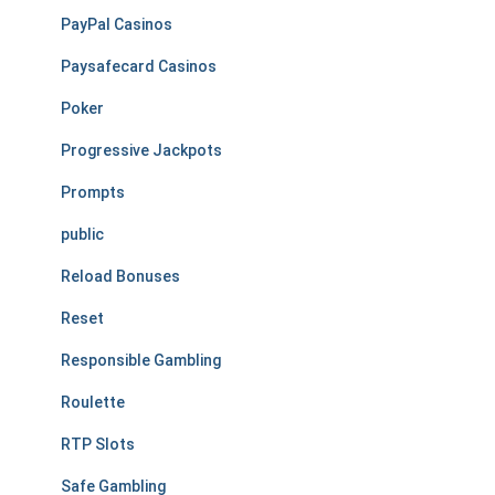
PayPal Casinos
Paysafecard Casinos
Poker
Progressive Jackpots
Prompts
public
Reload Bonuses
Reset
Responsible Gambling
Roulette
RTP Slots
Safe Gambling