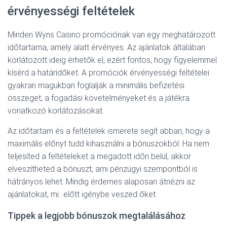
érvényességi feltételek
Minden Wyns Casino promóciónak van egy meghatározott
időtartama, amely alatt érvényes. Az ajánlatok általában
korlátozott ideig érhetők el, ezért fontos, hogy figyelemmel
kísérd a határidőket. A promóciók érvényességi feltételei
gyakran magukban foglalják a minimális befizetési
összeget, a fogadási követelményeket és a játékra
vonatkozó korlátozásokat.
Az időtartam és a feltételek ismerete segít abban, hogy a
maximális előnyt tudd kihasználni a bónuszokból. Ha nem
teljesíted a feltételeket a megadott időn belül, akkor
elveszítheted a bónuszt, ami pénzügyi szempontból is
hátrányos lehet. Mindig érdemes alaposan átnézni az
ajánlatokat, mi…előtt igénybe veszed őket.
Tippek a legjobb bónuszok megtalálásához