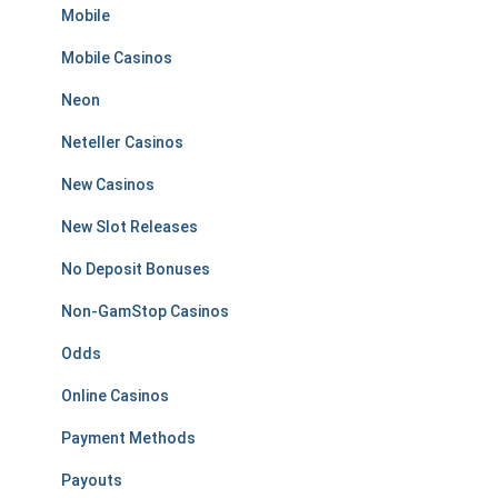
Mobile
Mobile Casinos
Neon
Neteller Casinos
New Casinos
New Slot Releases
No Deposit Bonuses
Non-GamStop Casinos
Odds
Online Casinos
Payment Methods
Payouts