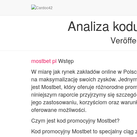
Analiza kod
Veröffe
mostbet pl
Wstęp
W miarę jak rynek zakładów online w Polsc
na maksymalizację swoich zysków. Jednym z
jest Mostbet, który oferuje różnorodne pr
niniejszym raporcie przyjrzymy się szcze
jego zastosowaniu, korzyściom oraz warunk
oferowane możliwości.
Czym jest kod promocyjny Mostbet?
Kod promocyjny Mostbet to specjalny ciąg