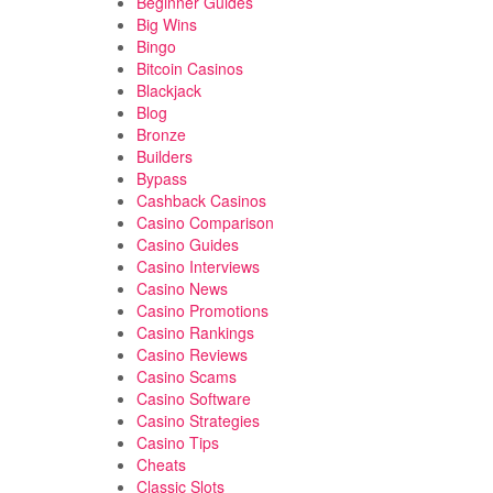
Beginner Guides
Big Wins
Bingo
Bitcoin Casinos
Blackjack
Blog
Bronze
Builders
Bypass
Cashback Casinos
Casino Comparison
Casino Guides
Casino Interviews
Casino News
Casino Promotions
Casino Rankings
Casino Reviews
Casino Scams
Casino Software
Casino Strategies
Casino Tips
Cheats
Classic Slots