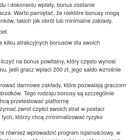
u i dokonaniu wpłaty, bonus zostanie
acza. Warto pamiętać, że niektóre bonusy mogą
ków, takich jak obrót lub minimalne zakłady.
bet
 kilku atrakcyjnych bonusów dla swoich
liczyć na bonus powitalny, który często wynosi
, jeśli gracz wpłaci 200 zł, jego saldo wzrośnie
erować darmowe zakłady, które pozwalają graczom
 środków. Tego rodzaju bonusy są szczególnie
chcą przetestować platformę.
zymać zwrot części swoich strat w postaci
 tych, którzy chcą zminimalizować ryzyko
że również wprowadzić program lojalnościowy, w