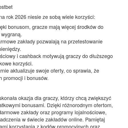
ostbet
a rok 2026 niesie ze sobą wiele korzyści:
ięki bonusom, gracze mają więcej środków do
a wygraną.
armowe zakłady pozwalają na przetestowanie
pieniędzy.
ościowy i cashback motywują graczy do dłuższego
kowe korzyści.
rnie aktualizuje swoje oferty, co sprawia, że
 promocji i bonusów.
konała okazja dla graczy, którzy chcą zwiększyć
datkowymi bonusami. Dzięki różnorodnym ofertom,
darmowe zakłady oraz programy lojalnościowe,
adczenia w świecie zakładów online. Pamiętaj
ami korzystania z kodów promocyjnych oraz