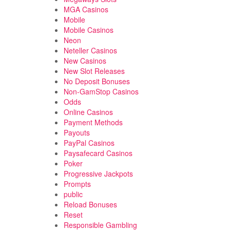
MGA Casinos
Mobile
Mobile Casinos
Neon
Neteller Casinos
New Casinos
New Slot Releases
No Deposit Bonuses
Non-GamStop Casinos
Odds
Online Casinos
Payment Methods
Payouts
PayPal Casinos
Paysafecard Casinos
Poker
Progressive Jackpots
Prompts
public
Reload Bonuses
Reset
Responsible Gambling