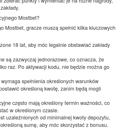
i zbierać punkty i wymieniać je na różne nagrody,
zakłady.
ocyjnego Mostbet?
o Mostbet, gracze muszą spełnić kilka kluczowych
one 18 lat, aby móc legalnie obstawiać zakłady
ne są zazwyczaj jednorazowe, co oznacza, że
lko raz. Po aktywacji kodu, nie będzie można go
 wymaga spełnienia określonych warunków
postawić określoną kwotę, zanim będą mogli
yjne często mają określony termin ważności, co
stać w określonym czasie.
jest uzależnionych od minimalnej kwoty depozytu,
 określoną sumę, aby móc skorzystać z bonusu.