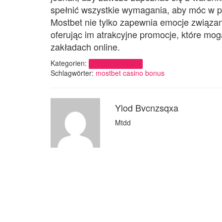
spełnić wszystkie wymagania, aby móc w pe
Mostbet nie tylko zapewnia emocje związan
oferując im atrakcyjne promocje, które mo
zakładach online.
Kategorien:
Computers, Games
Schlagwörter:
mostbet casino bonus
Ylod Bvcnzsqxa
Mtdd