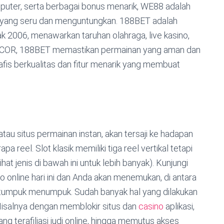
uter, serta berbagai bonus menarik, WE88 adalah
t yang seru dan menguntungkan. 188BET adalah
jak 2006, menawarkan taruhan olahraga, live kasino,
 PAGCOR, 188BET memastikan permainan yang aman dan
rafis berkualitas dan fitur menarik yang membuat
 atau situs permainan instan, akan tersaji ke hadapan
 reel. Slot klasik memiliki tiga reel vertikal tetapi
hat jenis di bawah ini untuk lebih banyak). Kunjungi
o online hari ini dan Anda akan menemukan, di antara
t tumpuk menumpuk. Sudah banyak hal yang dilakukan
 Misalnya dengan memblokir situs dan
casino
aplikasi,
ng terafiliasi judi online, hingga memutus akses