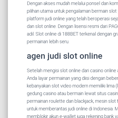
Dengan akses mudah melalui ponsel dan komp
pilihan utama untuk pengalaman bermain slo
platform judi online yang telah beroperasi se
dan slot online. Dengan lisensi resmi dari
adil. Slot online di 188BET terkenal dengan g
permainan lebih seru.
agen judi slot online
Setelah mengisi slot online dari casino online
Anda layar permainan yang diisi dengan beberapa
kebanyakan slot video modern memiliki lima (li
gedung casino atau bermain lewat situs casin
permainan roulette dan blackjack, mesin slo
untuk memberantas judi online di Indonesia.
memblokir akun e-wallet juga rekening bank ya