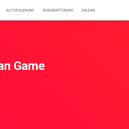
AUTOFOLIERUNG
SCHEIBENTÖNUNG
GALERIE
gan Game