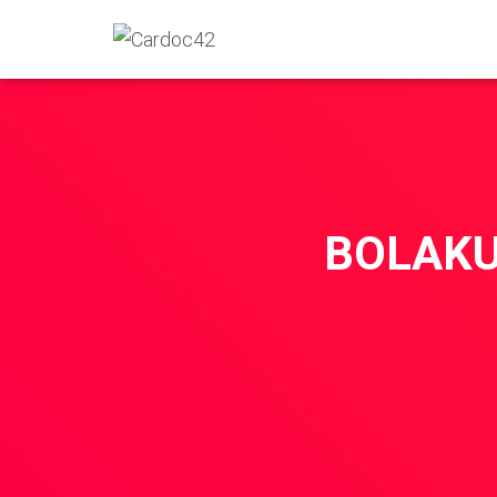
BOLAKU 