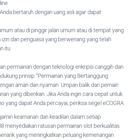
ine.
Anda bertaruh dengan uang asli agar dapat
an umum atau di pinggir jalan umum atau di tempat yang
a izin dari penguasa yang berwenang yang telah
 itu.
an permainan dengan teknologi enkripsi canggih dan
dukung prinsip “Permainan yang Bertanggung
engan aman dan nyaman. Umpan balik dari pemain
nan yang diberikan. Jika Anda ingin cara cepat untuk
no yang dapat Anda percayai, periksa segel eCOGRA.
njamin keamanan dan keadilan dalam setiap
8 menyediakan ratusan permainan slot berkualitas
r menarik yang meningkatkan peluang kemenangan.