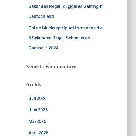
Sekunden Regel: Zügigeres Gaming in
Deutschland
Online Glücksspielplattform ohne die
5 Sekunden Regel: Schnelleres
Gaming in 2024
Neueste Kommentare
Archiv
Juli 2026
Juni 2026
Mai 2026
April 2026