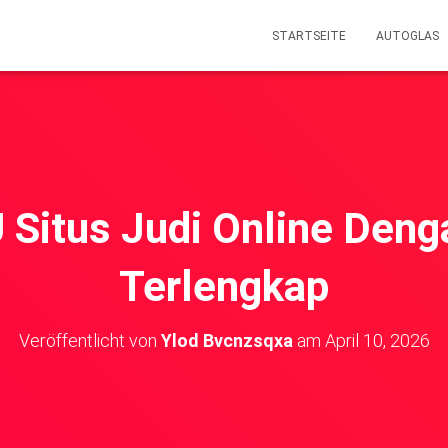
STARTSEITE
AUTOGLAS
Situs Judi Online Den
Terlengkap
Veröffentlicht von
Ylod Bvcnzsqxa
am
April 10, 2026