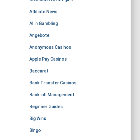
Affiliate News
AI in Gambling
Angebote
Anonymous Casinos
Apple Pay Casinos
Baccarat
Bank Transfer Casinos
Bankroll Management
Beginner Guides
Big Wins
Bingo