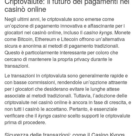
Criptovalute: il futuro dei pagamenti nei
casinò online
Negli ultimi anni, le criptovalute sono emerse come
un’opzione di pagamento innovativa e affascinante per i
giocatori nei casinò online, incluso il
casino kyngs
. Monete
come Bitcoin, Ethereum e Litecoin offrono un’alternativa
sicura e anonima ai metodi di pagamento tradizionali.
Questo è particolarmente interessante per coloro che
cercano di mantenere la propria privacy durante le
transazioni.
Le transazioni in criptovaluta sono generalmente rapide e
con basse commissioni, rendendole un’opzione attraente
per i giocatori che desiderano evitare le lunghe attese
associate ai metodi tradizionali. Tuttavia, l’adozione delle
criptovalute nei casinò online è ancora in fase di crescita, e
non tutti i casinò le accettano. Pertanto, è essenziale
verificare che il
kyngs casino
scelto supporti le criptovalute
prima di procedere.
Sicurezza delle transazioni: come il Casino Kyngs