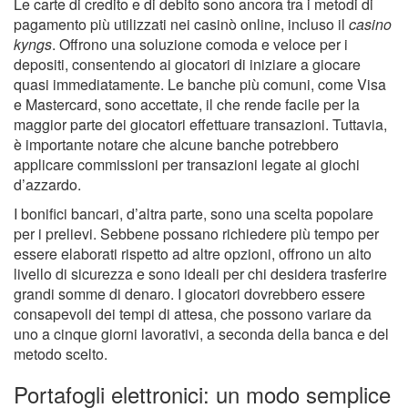
Le carte di credito e di debito sono ancora tra i metodi di
pagamento più utilizzati nei casinò online, incluso il
casino
kyngs
. Offrono una soluzione comoda e veloce per i
depositi, consentendo ai giocatori di iniziare a giocare
quasi immediatamente. Le banche più comuni, come Visa
e Mastercard, sono accettate, il che rende facile per la
maggior parte dei giocatori effettuare transazioni. Tuttavia,
è importante notare che alcune banche potrebbero
applicare commissioni per transazioni legate ai giochi
d’azzardo.
I bonifici bancari, d’altra parte, sono una scelta popolare
per i prelievi. Sebbene possano richiedere più tempo per
essere elaborati rispetto ad altre opzioni, offrono un alto
livello di sicurezza e sono ideali per chi desidera trasferire
grandi somme di denaro. I giocatori dovrebbero essere
consapevoli dei tempi di attesa, che possono variare da
uno a cinque giorni lavorativi, a seconda della banca e del
metodo scelto.
Portafogli elettronici: un modo semplice