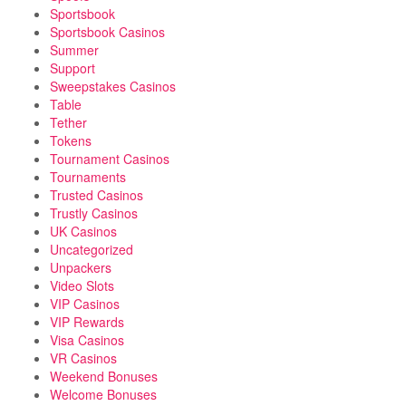
Sportsbook
Sportsbook Casinos
Summer
Support
Sweepstakes Casinos
Table
Tether
Tokens
Tournament Casinos
Tournaments
Trusted Casinos
Trustly Casinos
UK Casinos
Uncategorized
Unpackers
Video Slots
VIP Casinos
VIP Rewards
Visa Casinos
VR Casinos
Weekend Bonuses
Welcome Bonuses