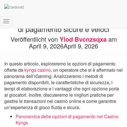
Casino Kyngs: esplorando le opzioni
Navigation
di pagamento sicure e veloci
umschalten
Veröffentlicht von
Ylod Bvcnzsqxa
am
April 9, 2026
April 9, 2026
In questo articolo, esploreremo le opzioni di pagamento
offerte da
kyngs casino
, un operatore che si è affermato nel
panorama dell’iGaming. Analizzeremo i metodi di
pagamento disponibili, le caratteristiche di sicurezza, i
tempi di elaborazione e i vantaggi che ogni opzione porta
ai giocatori. Inoltre, discuteremo le migliori pratiche per
gestire le transazioni nei casinò online e come garantire
un’esperienza di gioco fluida e sicura.
Panoramica delle opzioni di pagamento nel Casino
Kyngs