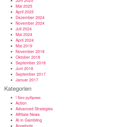
Juni 2025
Mai 2025
April 2025
Dezember 2024
November 2024
Juli 2024
Mai 2024
April 2024
Mai 2019
November 2018
Oktober 2018
September 2018
Juni 2018
September 2017
Januar 2017
Kategorien
! Без рубрики
Action
Advanced Strategies
Affiliate News
AI in Gambling
Angebote