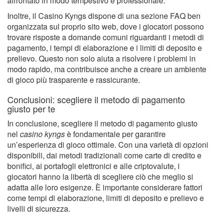
affrontato in modo tempestivo e professionale.
Inoltre, il Casino Kyngs dispone di una sezione FAQ ben
organizzata sul proprio sito web, dove i giocatori possono
trovare risposte a domande comuni riguardanti i metodi di
pagamento, i tempi di elaborazione e i limiti di deposito e
prelievo. Questo non solo aiuta a risolvere i problemi in
modo rapido, ma contribuisce anche a creare un ambiente
di gioco più trasparente e rassicurante.
Conclusioni: scegliere il metodo di pagamento
giusto per te
In conclusione, scegliere il metodo di pagamento giusto
nel
casino kyngs
è fondamentale per garantire
un’esperienza di gioco ottimale. Con una varietà di opzioni
disponibili, dai metodi tradizionali come carte di credito e
bonifici, ai portafogli elettronici e alle criptovalute, i
giocatori hanno la libertà di scegliere ciò che meglio si
adatta alle loro esigenze. È importante considerare fattori
come tempi di elaborazione, limiti di deposito e prelievo e
livelli di sicurezza.