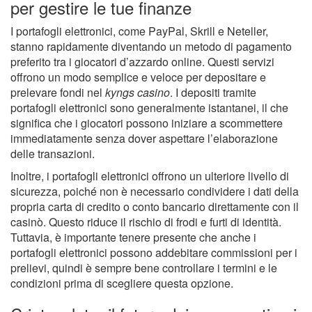
per gestire le tue finanze
I portafogli elettronici, come PayPal, Skrill e Neteller,
stanno rapidamente diventando un metodo di pagamento
preferito tra i giocatori d’azzardo online. Questi servizi
offrono un modo semplice e veloce per depositare e
prelevare fondi nel
kyngs casino
. I depositi tramite
portafogli elettronici sono generalmente istantanei, il che
significa che i giocatori possono iniziare a scommettere
immediatamente senza dover aspettare l’elaborazione
delle transazioni.
Inoltre, i portafogli elettronici offrono un ulteriore livello di
sicurezza, poiché non è necessario condividere i dati della
propria carta di credito o conto bancario direttamente con il
casinò. Questo riduce il rischio di frodi e furti di identità.
Tuttavia, è importante tenere presente che anche i
portafogli elettronici possono addebitare commissioni per i
prelievi, quindi è sempre bene controllare i termini e le
condizioni prima di scegliere questa opzione.