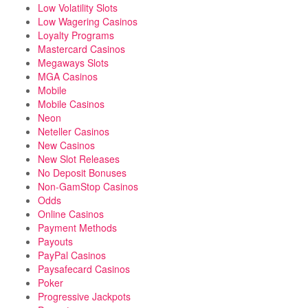
Low Volatility Slots
Low Wagering Casinos
Loyalty Programs
Mastercard Casinos
Megaways Slots
MGA Casinos
Mobile
Mobile Casinos
Neon
Neteller Casinos
New Casinos
New Slot Releases
No Deposit Bonuses
Non-GamStop Casinos
Odds
Online Casinos
Payment Methods
Payouts
PayPal Casinos
Paysafecard Casinos
Poker
Progressive Jackpots