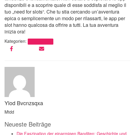
disponibili e a scoprire quale di esse soddisfa al meglio il
tuo „need for slots“. Che tu stia cercando un’avventura
epica o semplicemente un modo per rilassarti, le app per
slot hanno qualcosa da offrire a tutti. La tua avventura
inizia ora!
Kategorien:
Uncategorized
Ylod Bvcnzsqxa
Mtdd
Neueste Beiträge
Die Faszination der einarmigen Banditen: Geschichte und