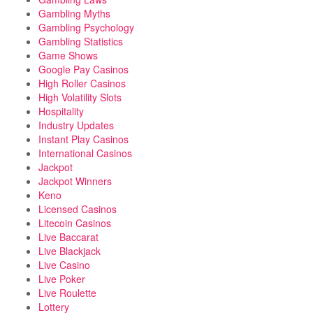
Gambling Myths
Gambling Psychology
Gambling Statistics
Game Shows
Google Pay Casinos
High Roller Casinos
High Volatility Slots
Hospitality
Industry Updates
Instant Play Casinos
International Casinos
Jackpot
Jackpot Winners
Keno
Licensed Casinos
Litecoin Casinos
Live Baccarat
Live Blackjack
Live Casino
Live Poker
Live Roulette
Lottery