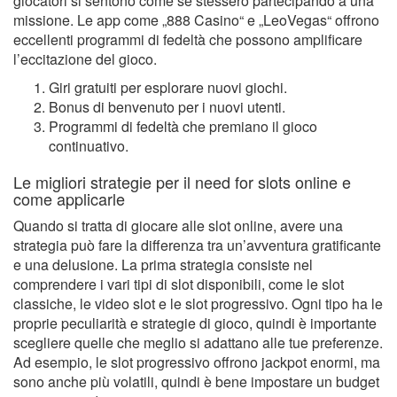
giocatori si sentono come se stessero partecipando a una
missione. Le app come „888 Casino“ e „LeoVegas“ offrono
eccellenti programmi di fedeltà che possono amplificare
l’eccitazione del gioco.
Giri gratuiti per esplorare nuovi giochi.
Bonus di benvenuto per i nuovi utenti.
Programmi di fedeltà che premiano il gioco
continuativo.
Le migliori strategie per il need for slots online e
come applicarle
Quando si tratta di giocare alle slot online, avere una
strategia può fare la differenza tra un’avventura gratificante
e una delusione. La prima strategia consiste nel
comprendere i vari tipi di slot disponibili, come le slot
classiche, le video slot e le slot progressivo. Ogni tipo ha le
proprie peculiarità e strategie di gioco, quindi è importante
scegliere quelle che meglio si adattano alle tue preferenze.
Ad esempio, le slot progressivo offrono jackpot enormi, ma
sono anche più volatili, quindi è bene impostare un budget