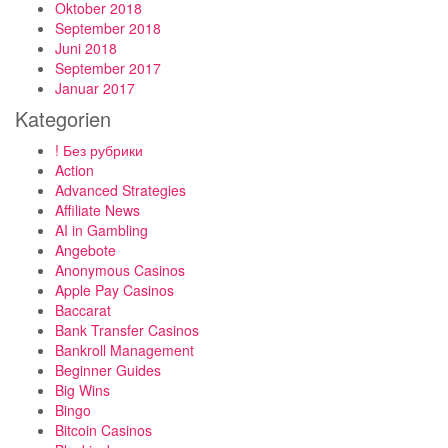
Oktober 2018
September 2018
Juni 2018
September 2017
Januar 2017
Kategorien
! Без рубрики
Action
Advanced Strategies
Affiliate News
AI in Gambling
Angebote
Anonymous Casinos
Apple Pay Casinos
Baccarat
Bank Transfer Casinos
Bankroll Management
Beginner Guides
Big Wins
Bingo
Bitcoin Casinos