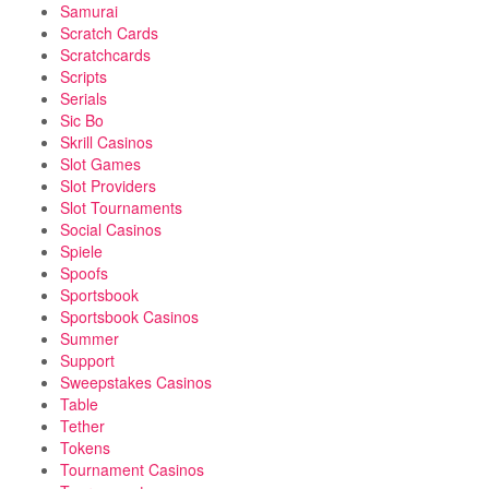
Samurai
Scratch Cards
Scratchcards
Scripts
Serials
Sic Bo
Skrill Casinos
Slot Games
Slot Providers
Slot Tournaments
Social Casinos
Spiele
Spoofs
Sportsbook
Sportsbook Casinos
Summer
Support
Sweepstakes Casinos
Table
Tether
Tokens
Tournament Casinos