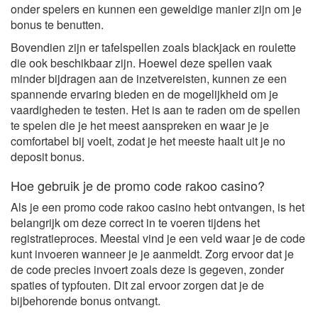
onder spelers en kunnen een geweldige manier zijn om je
bonus te benutten.
Bovendien zijn er tafelspellen zoals blackjack en roulette
die ook beschikbaar zijn. Hoewel deze spellen vaak
minder bijdragen aan de inzetvereisten, kunnen ze een
spannende ervaring bieden en de mogelijkheid om je
vaardigheden te testen. Het is aan te raden om de spellen
te spelen die je het meest aanspreken en waar je je
comfortabel bij voelt, zodat je het meeste haalt uit je no
deposit bonus.
Hoe gebruik je de promo code rakoo casino?
Als je een promo code rakoo casino hebt ontvangen, is het
belangrijk om deze correct in te voeren tijdens het
registratieproces. Meestal vind je een veld waar je de code
kunt invoeren wanneer je je aanmeldt. Zorg ervoor dat je
de code precies invoert zoals deze is gegeven, zonder
spaties of typfouten. Dit zal ervoor zorgen dat je de
bijbehorende bonus ontvangt.