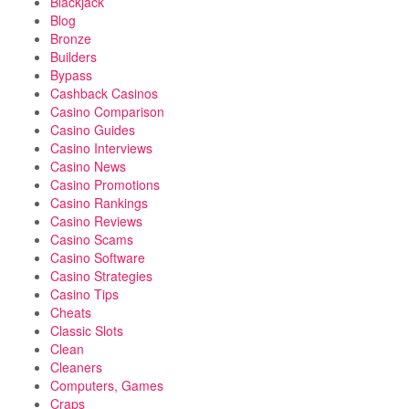
Blackjack
Blog
Bronze
Builders
Bypass
Cashback Casinos
Casino Comparison
Casino Guides
Casino Interviews
Casino News
Casino Promotions
Casino Rankings
Casino Reviews
Casino Scams
Casino Software
Casino Strategies
Casino Tips
Cheats
Classic Slots
Clean
Cleaners
Computers, Games
Craps