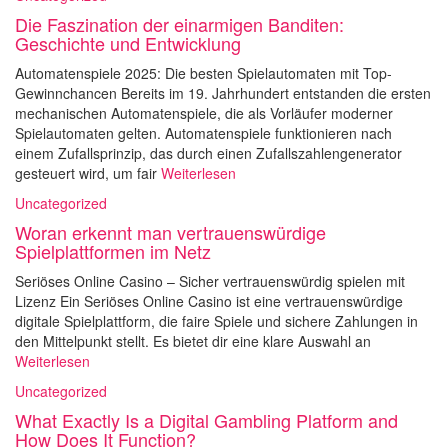
Die Faszination der einarmigen Banditen:
Geschichte und Entwicklung
Automatenspiele 2025: Die besten Spielautomaten mit Top-
Gewinnchancen Bereits im 19. Jahrhundert entstanden die ersten
mechanischen Automatenspiele, die als Vorläufer moderner
Spielautomaten gelten. Automatenspiele funktionieren nach
einem Zufallsprinzip, das durch einen Zufallszahlengenerator
gesteuert wird, um fair
Weiterlesen
Uncategorized
Woran erkennt man vertrauenswürdige
Spielplattformen im Netz
Seriöses Online Casino – Sicher vertrauenswürdig spielen mit
Lizenz Ein Seriöses Online Casino ist eine vertrauenswürdige
digitale Spielplattform, die faire Spiele und sichere Zahlungen in
den Mittelpunkt stellt. Es bietet dir eine klare Auswahl an
Weiterlesen
Uncategorized
What Exactly Is a Digital Gambling Platform and
How Does It Function?