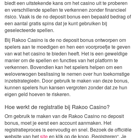
biedt een uitstekende kans om het casino uit te proberen
en verschillende spellen te verkennen zonder financieel
risico. Vaak is de no deposit bonus een bepaald bedrag of
een aantal gratis spins dat je kunt gebruiken bij
geselecteerde spellen.
Bij Rakoo Casino is de no deposit bonus ontworpen om
spelers aan te moedigen en hen een voorproefje te geven
van wat het casino te bieden heeft. Het is een geweldige
manier om de spellen en functies van het platform te
verkennen. Bovendien kan het spelers helpen om een
weloverwogen beslissing te nemen over hun toekomstige
inzetstrategieën. Door gebruik te maken van deze bonus,
kunnen spelers hun kansen vergroten zonder dat ze hun
eigen geld hoeven te riskeren.
Hoe werkt de registratie bij Rakoo Casino?
Om gebruik te maken van de Rakoo Casino no deposit
bonus, moet je eerst een account aanmaken. Het
registratieproces is eenvoudig en snel. Bezoek de officiële
website van het
site
en klik op de knop „Registreren“. Je