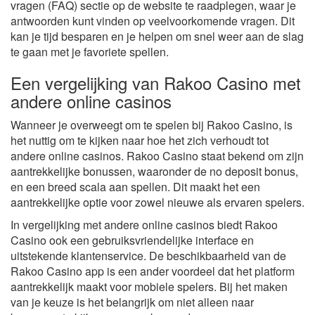
vragen (FAQ) sectie op de website te raadplegen, waar je
antwoorden kunt vinden op veelvoorkomende vragen. Dit
kan je tijd besparen en je helpen om snel weer aan de slag
te gaan met je favoriete spellen.
Een vergelijking van Rakoo Casino met
andere online casinos
Wanneer je overweegt om te spelen bij Rakoo Casino, is
het nuttig om te kijken naar hoe het zich verhoudt tot
andere online casinos. Rakoo Casino staat bekend om zijn
aantrekkelijke bonussen, waaronder de no deposit bonus,
en een breed scala aan spellen. Dit maakt het een
aantrekkelijke optie voor zowel nieuwe als ervaren spelers.
In vergelijking met andere online casinos biedt Rakoo
Casino ook een gebruiksvriendelijke interface en
uitstekende klantenservice. De beschikbaarheid van de
Rakoo Casino app is een ander voordeel dat het platform
aantrekkelijk maakt voor mobiele spelers. Bij het maken
van je keuze is het belangrijk om niet alleen naar