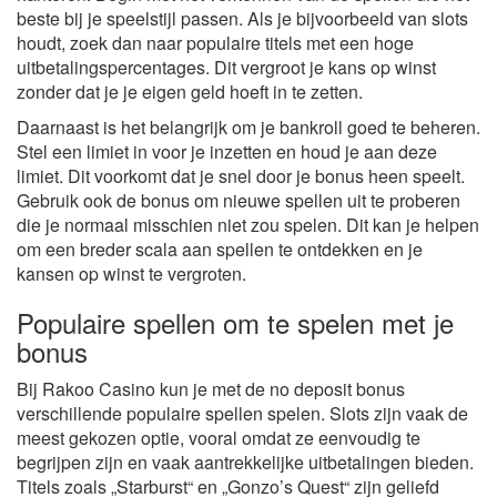
beste bij je speelstijl passen. Als je bijvoorbeeld van slots
houdt, zoek dan naar populaire titels met een hoge
uitbetalingspercentages. Dit vergroot je kans op winst
zonder dat je je eigen geld hoeft in te zetten.
Daarnaast is het belangrijk om je bankroll goed te beheren.
Stel een limiet in voor je inzetten en houd je aan deze
limiet. Dit voorkomt dat je snel door je bonus heen speelt.
Gebruik ook de bonus om nieuwe spellen uit te proberen
die je normaal misschien niet zou spelen. Dit kan je helpen
om een breder scala aan spellen te ontdekken en je
kansen op winst te vergroten.
Populaire spellen om te spelen met je
bonus
Bij Rakoo Casino kun je met de no deposit bonus
verschillende populaire spellen spelen. Slots zijn vaak de
meest gekozen optie, vooral omdat ze eenvoudig te
begrijpen zijn en vaak aantrekkelijke uitbetalingen bieden.
Titels zoals „Starburst“ en „Gonzo’s Quest“ zijn geliefd