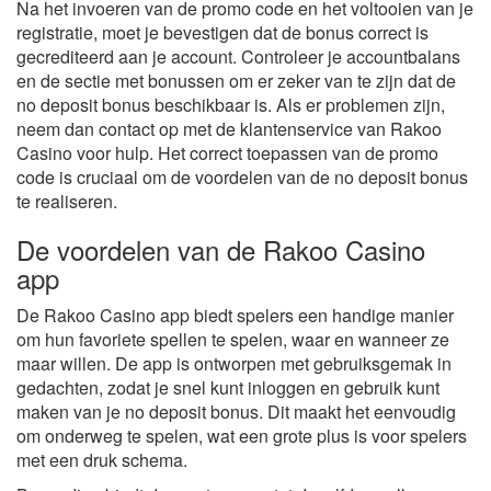
Na het invoeren van de promo code en het voltooien van je
registratie, moet je bevestigen dat de bonus correct is
gecrediteerd aan je account. Controleer je accountbalans
en de sectie met bonussen om er zeker van te zijn dat de
no deposit bonus beschikbaar is. Als er problemen zijn,
neem dan contact op met de klantenservice van Rakoo
Casino voor hulp. Het correct toepassen van de promo
code is cruciaal om de voordelen van de no deposit bonus
te realiseren.
De voordelen van de Rakoo Casino
app
De Rakoo Casino app biedt spelers een handige manier
om hun favoriete spellen te spelen, waar en wanneer ze
maar willen. De app is ontworpen met gebruiksgemak in
gedachten, zodat je snel kunt inloggen en gebruik kunt
maken van je no deposit bonus. Dit maakt het eenvoudig
om onderweg te spelen, wat een grote plus is voor spelers
met een druk schema.