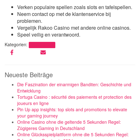
Verken populaire spellen zoals slots en tafelspellen.
Neem contact op met de klantenservice bij
problemen.
Vergelijk Rakoo Casino met andere online casinos.
Speel veilig en verantwoord.
Kategorien:
Uncategorized
Neueste Beiträge
Die Faszination der einarmigen Banditen: Geschichte und
Entwicklung
Tortuga Casino : sécurité des paiements et protection des
joueurs en ligne
Pin Up app insights: top slots and promotions to elevate
your gaming journey
Online Casino ohne die geltende 5 Sekunden Regel:
Zügigeres Gaming in Deutschland
Online Glücksspielplattform ohne die 5 Sekunden Regel: