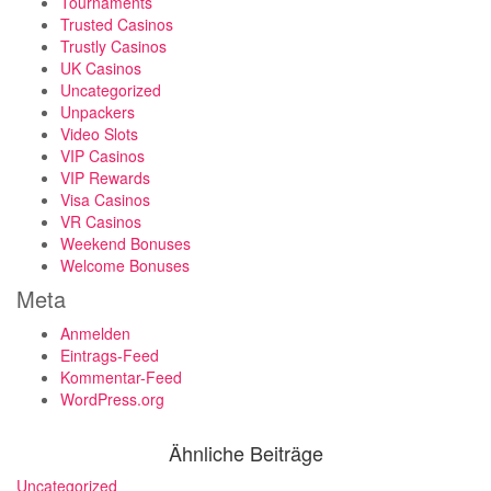
Tournaments
Trusted Casinos
Trustly Casinos
UK Casinos
Uncategorized
Unpackers
Video Slots
VIP Casinos
VIP Rewards
Visa Casinos
VR Casinos
Weekend Bonuses
Welcome Bonuses
Meta
Anmelden
Eintrags-Feed
Kommentar-Feed
WordPress.org
Ähnliche Beiträge
Uncategorized