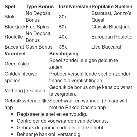
Spel
Type Bonus
Inzetvereisten
Populaire Spellen
No Deposit
Starburst, Gonzo’s
Slots
30x
Bonus
Quest
Blackjack
Free Spins
50x
Classic Blackjack
No Deposit
Roulette
40x
European Roulette
Bonus
Baccarat
Cash Bonus
35x
Live Baccarat
Voordeel
Beschrijving
Speel zonder je eigen geld in te
Geen risico
zetten.
Ontdek nieuwe
Probeer verschillende spellen zonder
spellen
financiële verplichtingen.
Gebruik de bonus om je kans op winst
Verhoog je kansen
te vergroten.
Gebruiksvriendelijke
Speel waar en wanneer je maar wilt
app
met de Rakoo Casino app.
Registreer je snel en eenvoudig.
Controleer de voorwaarden van de bonus.
Gebruik de promo code als je deze hebt.
Beheer je bankroll verstandig.