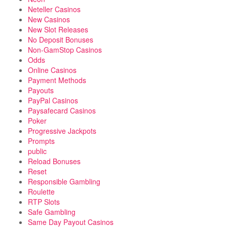
Neteller Casinos
New Casinos
New Slot Releases
No Deposit Bonuses
Non-GamStop Casinos
Odds
Online Casinos
Payment Methods
Payouts
PayPal Casinos
Paysafecard Casinos
Poker
Progressive Jackpots
Prompts
public
Reload Bonuses
Reset
Responsible Gambling
Roulette
RTP Slots
Safe Gambling
Same Day Payout Casinos