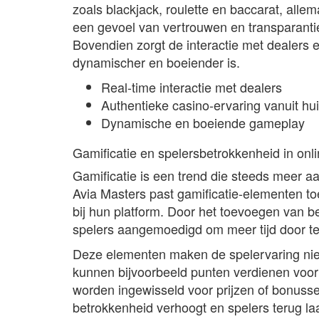
zoals blackjack, roulette en baccarat, allem
een gevoel van vertrouwen en transparantie
Bovendien zorgt de interactie met dealers 
dynamischer en boeiender is.
Real-time interactie met dealers
Authentieke casino-ervaring vanuit hu
Dynamische en boeiende gameplay
Gamificatie en spelersbetrokkenheid in onli
Gamificatie is een trend die steeds meer aan
Avia Masters past gamificatie-elementen t
bij hun platform. Door het toevoegen van b
spelers aangemoedigd om meer tijd door te
Deze elementen maken de spelervaring niet 
kunnen bijvoorbeeld punten verdienen voor
worden ingewisseld voor prijzen of bonussen
betrokkenheid verhoogt en spelers terug la