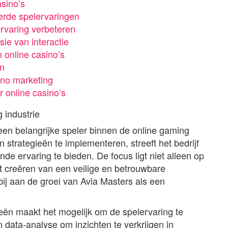
sino’s
eerde spelervaringen
rvaring verbeteren
ie van interactie
 online casino’s
en
ino marketing
r online casino’s
 industrie
 een belangrijke speler binnen de online gaming
 strategieën te implementeren, streeft het bedrijf
e ervaring te bieden. De focus ligt niet alleen op
t creëren van een veilige en betrouwbare
bij aan de groei van Avia Masters als een
eën maakt het mogelijk om de spelervaring te
 data-analyse om inzichten te verkrijgen in