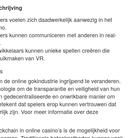
hrijving
ers voelen zich daadwerkelijk aanwezig in het
no.
ers kunnen communiceren met anderen in real-
.
ikkelaars kunnen unieke spellen creëren die
ruikmaken van VR.
’s
 de online gokindustrie ingrijpend te veranderen.
ologie om de transparantie en veiligheid van hun
en gedecentraliseerde en onwrikbare manier om
etekent dat spelers erop kunnen vertrouwen dat
rlijk zijn. Voor meer informatie over deze
kchain in online casino’s is de mogelijkheid voor
te nemen. Traditionele betaalmethoden kunnen vaak