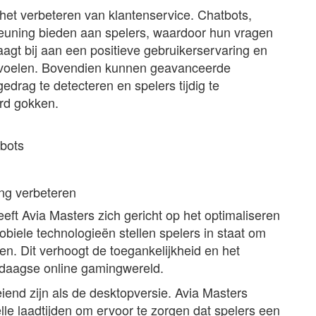
het verbeteren van klantenservice. Chatbots,
euning bieden aan spelers, waardoor hun vragen
aagt bij aan een positieve gebruikerservaring en
d voelen. Bovendien kunnen geavanceerde
drag te detecteren en spelers tijdig te
rd gokken.
tbots
ing verbeteren
eft Avia Masters zich gericht op het optimaliseren
biele technologieën stellen spelers in staat om
elen. Dit verhoogt de toegankelijkheid en het
ndaagse online gamingwereld.
iend zijn als de desktopversie. Avia Masters
lle laadtijden om ervoor te zorgen dat spelers een