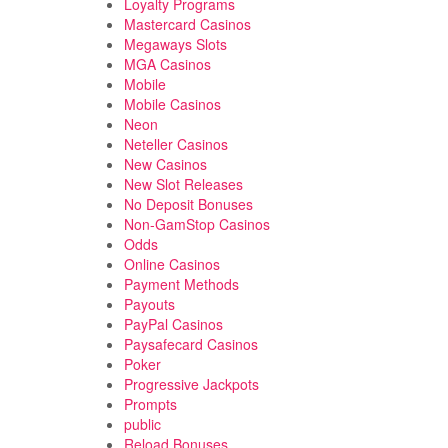
Loyalty Programs
Mastercard Casinos
Megaways Slots
MGA Casinos
Mobile
Mobile Casinos
Neon
Neteller Casinos
New Casinos
New Slot Releases
No Deposit Bonuses
Non-GamStop Casinos
Odds
Online Casinos
Payment Methods
Payouts
PayPal Casinos
Paysafecard Casinos
Poker
Progressive Jackpots
Prompts
public
Reload Bonuses