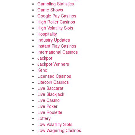
Gambling Statistics
Game Shows
Google Pay Casinos
High Roller Casinos
High Volatility Slots
Hospitality
Industry Updates
Instant Play Casinos
International Casinos
Jackpot
Jackpot Winners
Keno
Licensed Casinos
Litecoin Casinos
Live Baccarat
Live Blackjack
Live Casino
Live Poker
Live Roulette
Lottery
Low Volatility Slots
Low Wagering Casinos