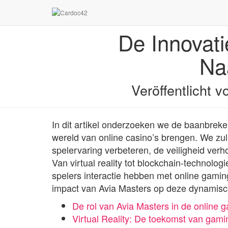
De Innovati
Na
Veröffentlicht 
In dit artikel onderzoeken we de baanbrek
wereld van online casino’s brengen. We zu
spelervaring verbeteren, de veiligheid ver
Van virtual reality tot blockchain-technolo
spelers interactie hebben met online gamin
impact van Avia Masters op deze dynamisch
De rol van Avia Masters in de online g
Virtual Reality: De toekomst van gami