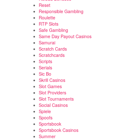
Reset
Responsible Gambling
Roulette
RTP Slots
Safe Gambling
Same Day Payout Casinos
Samurai
Scratch Cards
Scratchcards
Scripts
Serials
Sic Bo
Skrill Casinos
Slot Games
Slot Providers
Slot Tournaments
Social Casinos
Spiele
Spoofs
Sportsbook
Sportsbook Casinos
Summer