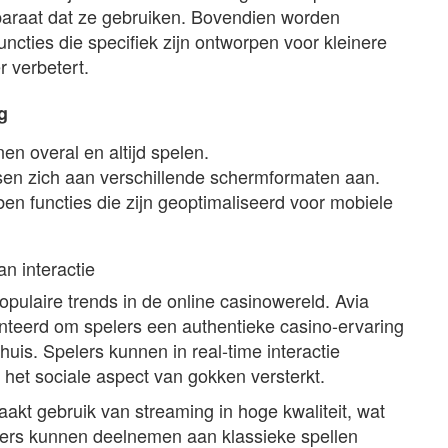
paraat dat ze gebruiken. Bovendien worden
ncties die specifiek zijn ontworpen voor kleinere
 verbetert.
g
en overal en altijd spelen.
sen zich aan verschillende schermformaten aan.
en functies die zijn geoptimaliseerd voor mobiele
n interactie
opulaire trends in de online casinowereld. Avia
teerd om spelers een authentieke casino-ervaring
huis. Spelers kunnen in real-time interactie
het sociale aspect van gokken versterkt.
aakt gebruik van streaming in hoge kwaliteit, wat
lers kunnen deelnemen aan klassieke spellen