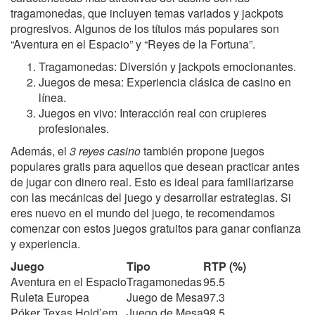
tragamonedas, que incluyen temas variados y jackpots
progresivos. Algunos de los títulos más populares son
“Aventura en el Espacio” y “Reyes de la Fortuna”.
Tragamonedas: Diversión y jackpots emocionantes.
Juegos de mesa: Experiencia clásica de casino en
línea.
Juegos en vivo: Interacción real con crupieres
profesionales.
Además, el
3 reyes casino
también propone juegos
populares gratis para aquellos que desean practicar antes
de jugar con dinero real. Esto es ideal para familiarizarse
con las mecánicas del juego y desarrollar estrategias. Si
eres nuevo en el mundo del juego, te recomendamos
comenzar con estos juegos gratuitos para ganar confianza
y experiencia.
Juego
Tipo
RTP (%)
Aventura en el Espacio
Tragamonedas
95.5
Ruleta Europea
Juego de Mesa
97.3
Póker Texas Hold’em
Juego de Mesa
98.5