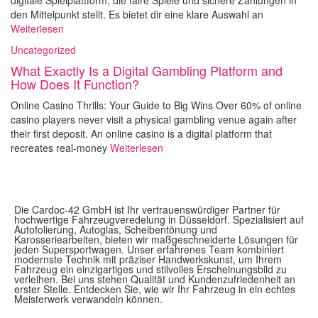
digitale Spielplattform, die faire Spiele und sichere Zahlungen in
den Mittelpunkt stellt. Es bietet dir eine klare Auswahl an
Weiterlesen
Uncategorized
What Exactly Is a Digital Gambling Platform and
How Does It Function?
Online Casino Thrills: Your Guide to Big Wins Over 60% of online
casino players never visit a physical gambling venue again after
their first deposit. An online casino is a digital platform that
recreates real-money
Weiterlesen
Die Cardoc-42 GmbH ist Ihr vertrauenswürdiger Partner für
hochwertige Fahrzeugveredelung in Düsseldorf. Spezialisiert auf
Autofolierung, Autoglas, Scheibentönung und
Karosseriearbeiten, bieten wir maßgeschneiderte Lösungen für
jeden Supersportwagen. Unser erfahrenes Team kombiniert
modernste Technik mit präziser Handwerkskunst, um Ihrem
Fahrzeug ein einzigartiges und stilvolles Erscheinungsbild zu
verleihen. Bei uns stehen Qualität und Kundenzufriedenheit an
erster Stelle. Entdecken Sie, wie wir Ihr Fahrzeug in ein echtes
Meisterwerk verwandeln können.