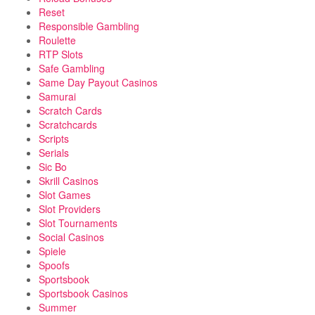
Reset
Responsible Gambling
Roulette
RTP Slots
Safe Gambling
Same Day Payout Casinos
Samurai
Scratch Cards
Scratchcards
Scripts
Serials
Sic Bo
Skrill Casinos
Slot Games
Slot Providers
Slot Tournaments
Social Casinos
Spiele
Spoofs
Sportsbook
Sportsbook Casinos
Summer