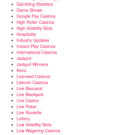
Gambling Statistics
Game Shows
Google Pay Casinos
High Roller Casinos
High Volatility Slots
Hospitality
Industry Updates
Instant Play Casinos
International Casinos
Jackpot
Jackpot Winners
Keno
Licensed Casinos
Litecoin Casinos
Live Baccarat
Live Blackjack
Live Casino
Live Poker
Live Roulette
Lottery
Low Volatility Slots
Low Wagering Casinos