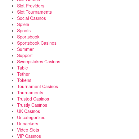
Slot Providers
Slot Tournaments
Social Casinos
Spiele
Spoofs
Sportsbook
Sportsbook Casinos
Summer
Support
Sweepstakes Casinos
Table
Tether
Tokens
Tournament Casinos
Tournaments
Trusted Casinos
Trustly Casinos
UK Casinos
Uncategorized
Unpackers
Video Slots
VIP Casinos