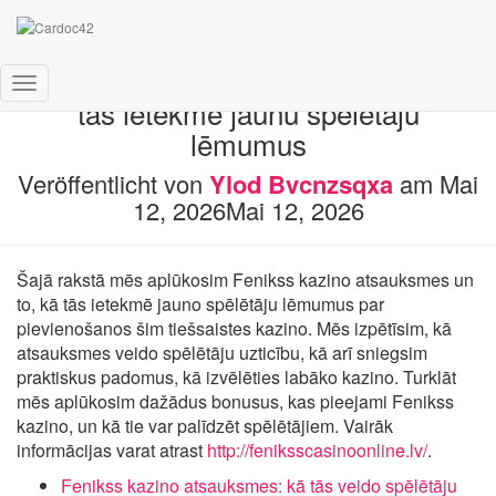
Fenikss kazino atsauksmes un kā
Navigation
tās ietekmē jaunu spēlētāju
umschalten
lēmumus
Veröffentlicht von
Ylod Bvcnzsqxa
am
Mai
12, 2026
Mai 12, 2026
Šajā rakstā mēs aplūkosim Fenikss kazino atsauksmes un
to, kā tās ietekmē jauno spēlētāju lēmumus par
pievienošanos šim tiešsaistes kazino. Mēs izpētīsim, kā
atsauksmes veido spēlētāju uzticību, kā arī sniegsim
praktiskus padomus, kā izvēlēties labāko kazino. Turklāt
mēs aplūkosim dažādus bonusus, kas pieejami Fenikss
kazino, un kā tie var palīdzēt spēlētājiem. Vairāk
informācijas varat atrast
http://feniksscasinoonline.lv/
.
Fenikss kazino atsauksmes: kā tās veido spēlētāju