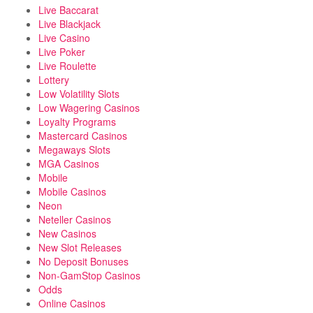
Live Baccarat
Live Blackjack
Live Casino
Live Poker
Live Roulette
Lottery
Low Volatility Slots
Low Wagering Casinos
Loyalty Programs
Mastercard Casinos
Megaways Slots
MGA Casinos
Mobile
Mobile Casinos
Neon
Neteller Casinos
New Casinos
New Slot Releases
No Deposit Bonuses
Non-GamStop Casinos
Odds
Online Casinos