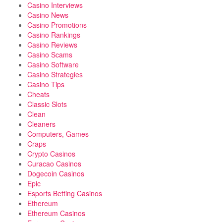
Casino Interviews
Casino News
Casino Promotions
Casino Rankings
Casino Reviews
Casino Scams
Casino Software
Casino Strategies
Casino Tips
Cheats
Classic Slots
Clean
Cleaners
Computers, Games
Craps
Crypto Casinos
Curacao Casinos
Dogecoin Casinos
Epic
Esports Betting Casinos
Ethereum
Ethereum Casinos