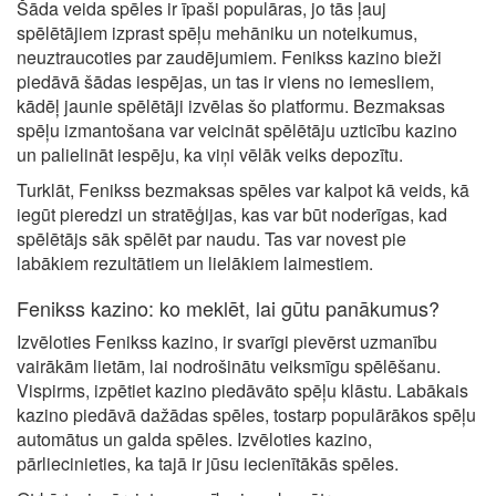
Šāda veida spēles ir īpaši populāras, jo tās ļauj
spēlētājiem izprast spēļu mehāniku un noteikumus,
neuztraucoties par zaudējumiem. Fenikss kazino bieži
piedāvā šādas iespējas, un tas ir viens no iemesliem,
kādēļ jaunie spēlētāji izvēlas šo platformu. Bezmaksas
spēļu izmantošana var veicināt spēlētāju uzticību kazino
un palielināt iespēju, ka viņi vēlāk veiks depozītu.
Turklāt, Fenikss bezmaksas spēles var kalpot kā veids, kā
iegūt pieredzi un stratēģijas, kas var būt noderīgas, kad
spēlētājs sāk spēlēt par naudu. Tas var novest pie
labākiem rezultātiem un lielākiem laimestiem.
Fenikss kazino: ko meklēt, lai gūtu panākumus?
Izvēloties Fenikss kazino, ir svarīgi pievērst uzmanību
vairākām lietām, lai nodrošinātu veiksmīgu spēlēšanu.
Vispirms, izpētiet kazino piedāvāto spēļu klāstu. Labākais
kazino piedāvā dažādas spēles, tostarp populārākos spēļu
automātus un galda spēles. Izvēloties kazino,
pārliecinieties, ka tajā ir jūsu iecienītākās spēles.