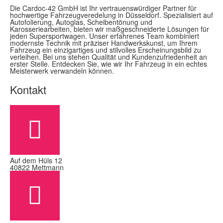
Die Cardoc-42 GmbH ist Ihr vertrauenswürdiger Partner für
hochwertige Fahrzeugveredelung in Düsseldorf. Spezialisiert auf
Autofolierung, Autoglas, Scheibentönung und
Karosseriearbeiten, bieten wir maßgeschneiderte Lösungen für
jeden Supersportwagen. Unser erfahrenes Team kombiniert
modernste Technik mit präziser Handwerkskunst, um Ihrem
Fahrzeug ein einzigartiges und stilvolles Erscheinungsbild zu
verleihen. Bei uns stehen Qualität und Kundenzufriedenheit an
erster Stelle. Entdecken Sie, wie wir Ihr Fahrzeug in ein echtes
Meisterwerk verwandeln können.
Kontakt
Auf dem Hüls 12
40822 Mettmann