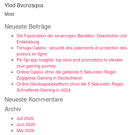
Ylod Bvcnzsqxa
Mtdd
Neueste Beiträge
Die Faszination der einarmigen Banditen: Geschichte und
Entwicklung
Tortuga Casino : sécurité des paiements et protection des
joueurs en ligne
Pin Up app insights: top slots and promotions to elevate
your gaming journey
Online Casino ohne die geltende 5 Sekunden Regel:
Zügigeres Gaming in Deutschland
Online Glücksspielplattform ohne die 5 Sekunden Regel:
Schnelleres Gaming in 2024
Neueste Kommentare
Archiv
Juli 2026
Juni 2026
Mai 2026