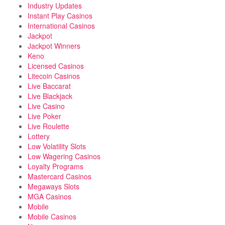
Industry Updates
Instant Play Casinos
International Casinos
Jackpot
Jackpot Winners
Keno
Licensed Casinos
Litecoin Casinos
Live Baccarat
Live Blackjack
Live Casino
Live Poker
Live Roulette
Lottery
Low Volatility Slots
Low Wagering Casinos
Loyalty Programs
Mastercard Casinos
Megaways Slots
MGA Casinos
Mobile
Mobile Casinos