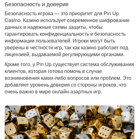
Безопасность и доверие
Безопасность игрока — это приоритет для Pin Up
Casino. Казино использует современное шифрование
данных и надежные схемы защиты, чтобы
гарантировать конфиденциальность и безопасность
информации пользователей. Игроки могут быть
уверены в честности игр, так как казино работает под
лицензией, выдаваемой регулирующими органами.
Кроме того, у Pin Up существует система обслуживания
клиентов, которая готова помочь в случае
возникновения каких-либо вопросов или проблем. Это
добавляет уровень доверия со стороны игроков, что
очень важно в мире онлайн-азартных игр.