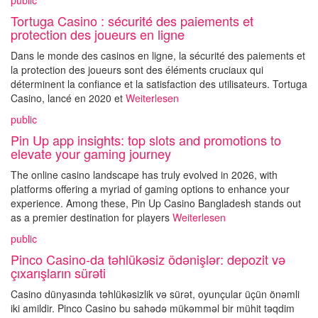
public
Tortuga Casino : sécurité des paiements et
protection des joueurs en ligne
Dans le monde des casinos en ligne, la sécurité des paiements et
la protection des joueurs sont des éléments cruciaux qui
déterminent la confiance et la satisfaction des utilisateurs. Tortuga
Casino, lancé en 2020 et
Weiterlesen
public
Pin Up app insights: top slots and promotions to
elevate your gaming journey
The online casino landscape has truly evolved in 2026, with
platforms offering a myriad of gaming options to enhance your
experience. Among these, Pin Up Casino Bangladesh stands out
as a premier destination for players
Weiterlesen
public
Pinco Casino-da təhlükəsiz ödənişlər: depozit və
çıxarışların sürəti
Casino dünyasında təhlükəsizlik və sürət, oyunçular üçün önəmli
iki amildir. Pinco Casino bu sahədə mükəmməl bir mühit təqdim