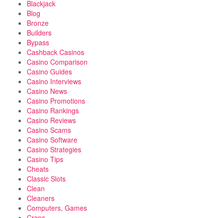
Blackjack
Blog
Bronze
Builders
Bypass
Cashback Casinos
Casino Comparison
Casino Guides
Casino Interviews
Casino News
Casino Promotions
Casino Rankings
Casino Reviews
Casino Scams
Casino Software
Casino Strategies
Casino Tips
Cheats
Classic Slots
Clean
Cleaners
Computers, Games
Craps