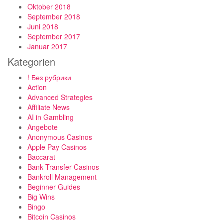
Oktober 2018
September 2018
Juni 2018
September 2017
Januar 2017
Kategorien
! Без рубрики
Action
Advanced Strategies
Affiliate News
AI in Gambling
Angebote
Anonymous Casinos
Apple Pay Casinos
Baccarat
Bank Transfer Casinos
Bankroll Management
Beginner Guides
Big Wins
Bingo
Bitcoin Casinos