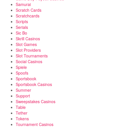
Samurai
Scratch Cards
Scratchcards
Scripts
Serials
Sic Bo
Skrill Casinos
Slot Games
Slot Providers
Slot Tournaments
Social Casinos
Spiele
Spoofs
Sportsbook
Sportsbook Casinos
Summer
Support
Sweepstakes Casinos
Table
Tether
Tokens
Tournament Casinos