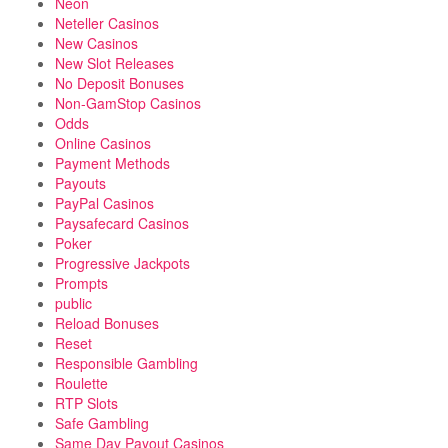
Neon
Neteller Casinos
New Casinos
New Slot Releases
No Deposit Bonuses
Non-GamStop Casinos
Odds
Online Casinos
Payment Methods
Payouts
PayPal Casinos
Paysafecard Casinos
Poker
Progressive Jackpots
Prompts
public
Reload Bonuses
Reset
Responsible Gambling
Roulette
RTP Slots
Safe Gambling
Same Day Payout Casinos