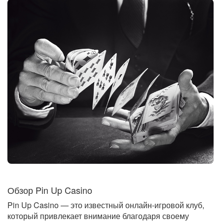
Обзор Pin Up Casino
Pin Up Casino — это известный онлайн-игровой клуб,
который привлекает внимание благодаря своему