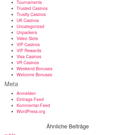
Tournaments
Trusted Casinos
Trustly Casinos
UK Casinos
Uncategorized
Unpackers
Video Slots
VIP Casinos
VIP Rewards
Visa Casinos
VR Casinos
Weekend Bonuses
Welcome Bonuses
Meta
Anmelden
Eintrags-Feed
Kommentar-Feed
WordPress.org
Ähnliche Beiträge