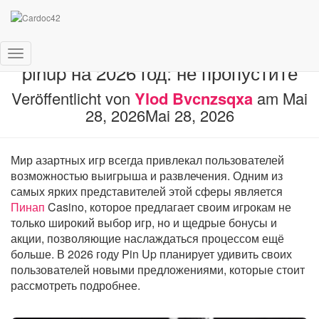
Невероятные бонусы и акции
Navigation
pinup на 2026 год: не пропустите
umschalten
Veröffentlicht von
Ylod Bvcnzsqxa
am
Mai
28, 2026
Mai 28, 2026
Мир азартных игр всегда привлекал пользователей
возможностью выигрыша и развлечения. Одним из
самых ярких представителей этой сферы является
Пинап
Casino, которое предлагает своим игрокам не
только широкий выбор игр, но и щедрые бонусы и
акции, позволяющие наслаждаться процессом ещё
больше. В 2026 году Pin Up планирует удивить своих
пользователей новыми предложениями, которые стоит
рассмотреть подробнее.