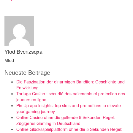
Ylod Bvcnzsqxa
Mtdd
Neueste Beiträge
Die Faszination der einarmigen Banditen: Geschichte und
Entwicklung
Tortuga Casino : sécurité des paiements et protection des
joueurs en ligne
Pin Up app insights: top slots and promotions to elevate
your gaming journey
Online Casino ohne die geltende 5 Sekunden Regel:
Zügigeres Gaming in Deutschland
Online Glücksspielplattform ohne die 5 Sekunden Regel: