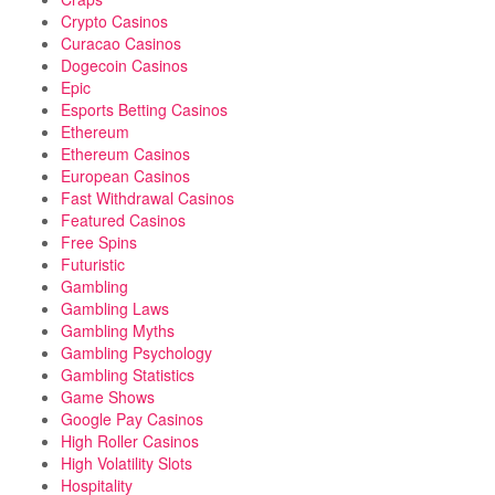
Crypto Casinos
Curacao Casinos
Dogecoin Casinos
Epic
Esports Betting Casinos
Ethereum
Ethereum Casinos
European Casinos
Fast Withdrawal Casinos
Featured Casinos
Free Spins
Futuristic
Gambling
Gambling Laws
Gambling Myths
Gambling Psychology
Gambling Statistics
Game Shows
Google Pay Casinos
High Roller Casinos
High Volatility Slots
Hospitality