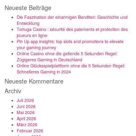
Neueste Beiträge
Die Faszination der einarmigen Banditen: Geschichte und
Entwicklung
Tortuga Casino : sécurité des paiements et protection des
joueurs en ligne
Pin Up app insights: top slots and promotions to elevate
your gaming journey
Online Casino ohne die geltende 5 Sekunden Regel:
Zügigeres Gaming in Deutschland
Online Glücksspielplattform ohne die 5 Sekunden Regel:
Schnelleres Gaming in 2024
Neueste Kommentare
Archiv
Juli 2026
Juni 2026
Mai 2026
April 2026
März 2026
Februar 2026