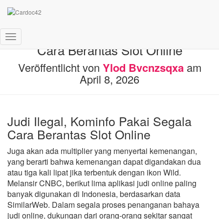
Judi Ilegal, Kominfo Pakai Segala
Navigation umschalten
Cara Berantas Slot Online
Veröffentlicht von
Ylod Bvcnzsqxa
am
April 8, 2026
Judi Ilegal, Kominfo Pakai Segala
Cara Berantas Slot Online
Juga akan ada multiplier yang menyertai kemenangan,
yang berarti bahwa kemenangan dapat digandakan dua
atau tiga kali lipat jika terbentuk dengan ikon Wild.
Melansir CNBC, berikut lima aplikasi judi online paling
banyak digunakan di Indonesia, berdasarkan data
SimilarWeb. Dalam segala proses penanganan bahaya
judi online, dukungan dari orang-orang sekitar sangat