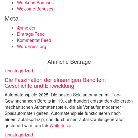
Weekend Bonuses
Welcome Bonuses
Meta
Anmelden
Eintrags-Feed
Kommentar-Feed
WordPress.org
Ähnliche Beiträge
Uncategorized
Die Faszination der einarmigen Banditen:
Geschichte und Entwicklung
Automatenspiele 2025: Die besten Spielautomaten mit Top-
Gewinnchancen Bereits im 19. Jahrhundert entstanden die ersten
mechanischen Automatenspiele, die als Vorläufer moderner
Spielautomaten gelten. Automatenspiele funktionieren nach
einem Zufallsprinzip, das durch einen Zufallszahlengenerator
gesteuert wird, um fair
Weiterlesen
Uncategorized