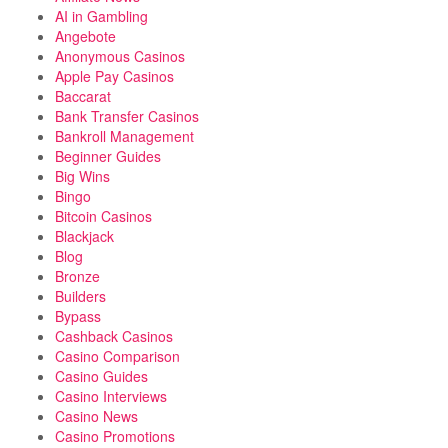
AI in Gambling
Angebote
Anonymous Casinos
Apple Pay Casinos
Baccarat
Bank Transfer Casinos
Bankroll Management
Beginner Guides
Big Wins
Bingo
Bitcoin Casinos
Blackjack
Blog
Bronze
Builders
Bypass
Cashback Casinos
Casino Comparison
Casino Guides
Casino Interviews
Casino News
Casino Promotions