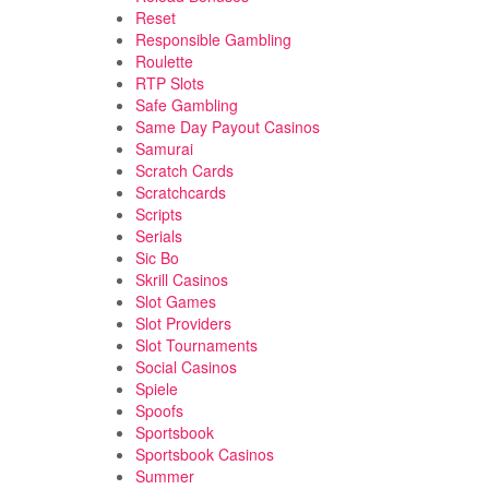
Reset
Responsible Gambling
Roulette
RTP Slots
Safe Gambling
Same Day Payout Casinos
Samurai
Scratch Cards
Scratchcards
Scripts
Serials
Sic Bo
Skrill Casinos
Slot Games
Slot Providers
Slot Tournaments
Social Casinos
Spiele
Spoofs
Sportsbook
Sportsbook Casinos
Summer