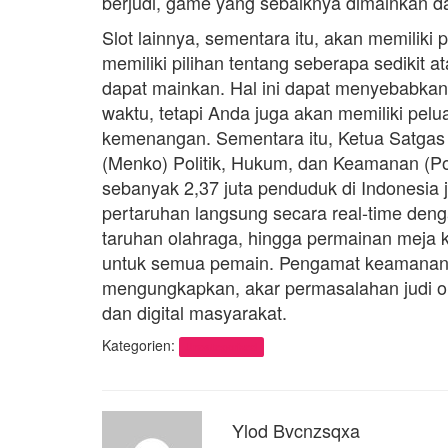
berjudi, game yang sebaiknya dimainkan 
Slot lainnya, sementara itu, akan memiliki 
memiliki pilihan tentang seberapa sedikit
dapat mainkan. Hal ini dapat menyebabkan 
waktu, tetapi Anda juga akan memiliki pe
kemenangan. Sementara itu, Ketua Satgas J
(Menko) Politik, Hukum, dan Keamanan (P
sebanyak 2,37 juta penduduk di Indonesia j
pertaruhan langsung secara real-time deng
taruhan olahraga, hingga permainan meja k
untuk semua pemain. Pengamat keamanan s
mengungkapkan, akar permasalahan judi onl
dan digital masyarakat.
Kategorien:
Uncategorized
Ylod Bvcnzsqxa