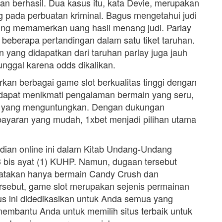
akan berhasil. Dua kasus itu, kata Devie, merupakan
g pada perbuatan kriminal. Bagus mengetahui judi
ring memamerkan uang hasil menang judi. Parlay
beberapa pertandingan dalam satu tiket taruhan.
n yang didapatkan dari taruhan parlay juga jauh
unggal karena odds dikalikan.
kan berbagai game slot berkualitas tinggi dengan
 dapat menikmati pengalaman bermain yang seru,
i yang menguntungkan. Dengan dukungan
ayaran yang mudah, 1xbet menjadi pilihan utama
dian online ini dalam Kitab Undang-Undang
 bis ayat (1) KUHP. Namun, dugaan tersebut
gatakan hanya bermain Candy Crush dan
 tersebut, game slot merupakan sejenis permainan
tus ini didedikasikan untuk Anda semua yang
membantu Anda untuk memilih situs terbaik untuk