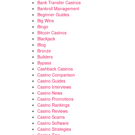
Bank Transfer Casinos
Bankroll Management
Beginner Guides
Big Wins
Bingo
Bitcoin Casinos
Blackjack
Blog
Bronze
Builders
Bypass
Cashback Casinos
Casino Comparison
Casino Guides
Casino Interviews
Casino News
Casino Promotions
Casino Rankings
Casino Reviews
Casino Scams
Casino Software
Casino Strategies