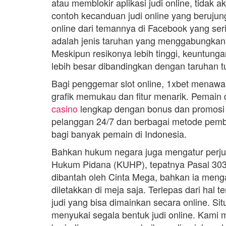
atau memblokir aplikasi judi online, tidak 
contoh kecanduan judi online yang berujun
online dari temannya di Facebook yang se
adalah jenis taruhan yang menggabungkan 
Meskipun resikonya lebih tinggi, keuntunga
lebih besar dibandingkan dengan taruhan t
Bagi penggemar slot online, 1xbet menawar
grafik memukau dan fitur menarik. Pemain
casino
lengkap dengan bonus dan promos
pelanggan 24/7 dan berbagai metode pemb
bagi banyak pemain di Indonesia.
Bahkan hukum negara juga mengatur perju
Hukum Pidana (KUHP), tepatnya Pasal 303
dibantah oleh Cinta Mega, bahkan ia men
diletakkan di meja saja. Terlepas dari hal
judi yang bisa dimainkan secara online. Si
menyukai segala bentuk judi online. Kami 