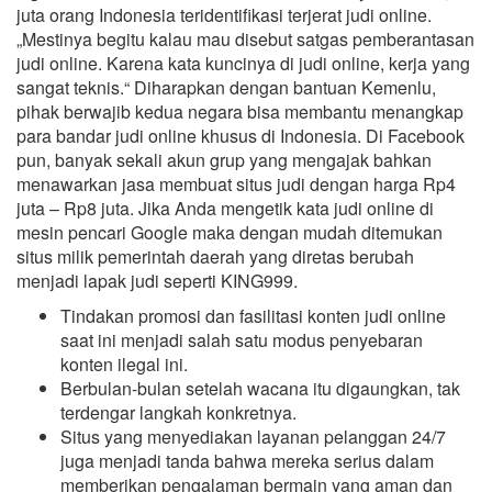
juta orang Indonesia teridentifikasi terjerat judi online.
„Mestinya begitu kalau mau disebut satgas pemberantasan
judi online. Karena kata kuncinya di judi online, kerja yang
sangat teknis.“ Diharapkan dengan bantuan Kemenlu,
pihak berwajib kedua negara bisa membantu menangkap
para bandar judi online khusus di Indonesia. Di Facebook
pun, banyak sekali akun grup yang mengajak bahkan
menawarkan jasa membuat situs judi dengan harga Rp4
juta – Rp8 juta. Jika Anda mengetik kata judi online di
mesin pencari Google maka dengan mudah ditemukan
situs milik pemerintah daerah yang diretas berubah
menjadi lapak judi seperti KING999.
Tindakan promosi dan fasilitasi konten judi online
saat ini menjadi salah satu modus penyebaran
konten ilegal ini.
Berbulan-bulan setelah wacana itu digaungkan, tak
terdengar langkah konkretnya.
Situs yang menyediakan layanan pelanggan 24/7
juga menjadi tanda bahwa mereka serius dalam
memberikan pengalaman bermain yang aman dan