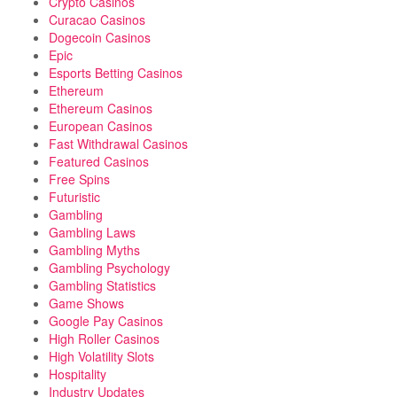
Crypto Casinos
Curacao Casinos
Dogecoin Casinos
Epic
Esports Betting Casinos
Ethereum
Ethereum Casinos
European Casinos
Fast Withdrawal Casinos
Featured Casinos
Free Spins
Futuristic
Gambling
Gambling Laws
Gambling Myths
Gambling Psychology
Gambling Statistics
Game Shows
Google Pay Casinos
High Roller Casinos
High Volatility Slots
Hospitality
Industry Updates