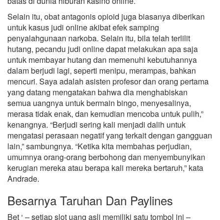
batas di dunia hiburan kasino online.
Selain itu, obat antagonis opioid juga biasanya diberikan
untuk kasus judi online akibat efek samping
penyalahgunaan narkoba. Selain itu, bila telah terlilit
hutang, pecandu judi online dapat melakukan apa saja
untuk membayar hutang dan memenuhi kebutuhannya
dalam berjudi lagi, seperti menipu, merampas, bahkan
mencuri. Saya adalah asisten profesor dan orang pertama
yang datang mengatakan bahwa dia menghabiskan
semua uangnya untuk bermain bingo, menyesalinya,
merasa tidak enak, dan kemudian mencoba untuk pulih,”
kenangnya. “Berjudi sering kali menjadi dalih untuk
mengatasi perasaan negatif yang terkait dengan gangguan
lain,” sambungnya. “Ketika kita membahas perjudian,
umumnya orang-orang berbohong dan menyembunyikan
kerugian mereka atau berapa kali mereka bertaruh,” kata
Andrade.
Besarnya Taruhan Dan Paylines
Bet ‘ – setiap slot uang asli memiliki satu tombol ini –