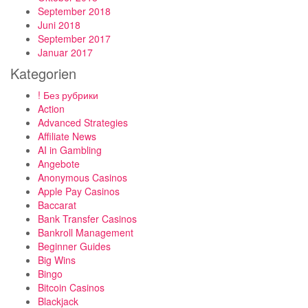
September 2018
Juni 2018
September 2017
Januar 2017
Kategorien
! Без рубрики
Action
Advanced Strategies
Affiliate News
AI in Gambling
Angebote
Anonymous Casinos
Apple Pay Casinos
Baccarat
Bank Transfer Casinos
Bankroll Management
Beginner Guides
Big Wins
Bingo
Bitcoin Casinos
Blackjack