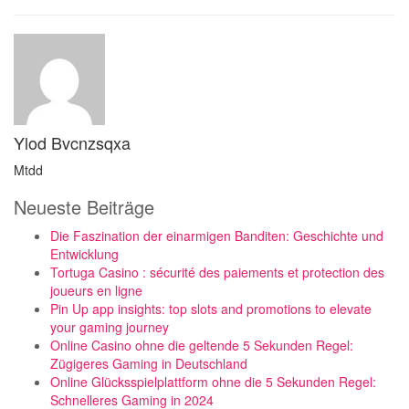
Ylod Bvcnzsqxa
Mtdd
Neueste Beiträge
Die Faszination der einarmigen Banditen: Geschichte und
Entwicklung
Tortuga Casino : sécurité des paiements et protection des
joueurs en ligne
Pin Up app insights: top slots and promotions to elevate
your gaming journey
Online Casino ohne die geltende 5 Sekunden Regel:
Zügigeres Gaming in Deutschland
Online Glücksspielplattform ohne die 5 Sekunden Regel:
Schnelleres Gaming in 2024