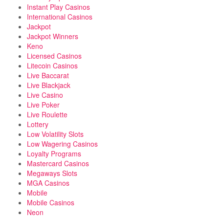
Instant Play Casinos
International Casinos
Jackpot
Jackpot Winners
Keno
Licensed Casinos
Litecoin Casinos
Live Baccarat
Live Blackjack
Live Casino
Live Poker
Live Roulette
Lottery
Low Volatility Slots
Low Wagering Casinos
Loyalty Programs
Mastercard Casinos
Megaways Slots
MGA Casinos
Mobile
Mobile Casinos
Neon