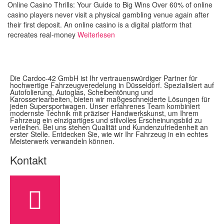
Online Casino Thrills: Your Guide to Big Wins Over 60% of online
casino players never visit a physical gambling venue again after
their first deposit. An online casino is a digital platform that
recreates real-money
Weiterlesen
Die Cardoc-42 GmbH ist Ihr vertrauenswürdiger Partner für
hochwertige Fahrzeugveredelung in Düsseldorf. Spezialisiert auf
Autofolierung, Autoglas, Scheibentönung und
Karosseriearbeiten, bieten wir maßgeschneiderte Lösungen für
jeden Supersportwagen. Unser erfahrenes Team kombiniert
modernste Technik mit präziser Handwerkskunst, um Ihrem
Fahrzeug ein einzigartiges und stilvolles Erscheinungsbild zu
verleihen. Bei uns stehen Qualität und Kundenzufriedenheit an
erster Stelle. Entdecken Sie, wie wir Ihr Fahrzeug in ein echtes
Meisterwerk verwandeln können.
Kontakt