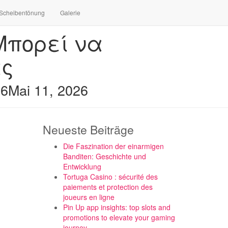
Scheibentönung
Galerie
 Μπορεί να
ας
26
Mai 11, 2026
Neueste Beiträge
Die Faszination der einarmigen
Banditen: Geschichte und
Entwicklung
Tortuga Casino : sécurité des
paiements et protection des
joueurs en ligne
Pin Up app insights: top slots and
promotions to elevate your gaming
journey