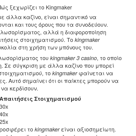
ώς ξεχωρίζει το Kingmaker
ε άλλα καζίνο, είναι σημαντικό να
ται και τους όρους που τα συνοδεύουν.
αλωσορίσματος, αλλά η διαφοροποίηση
ιτήσεις στοιχηματισμού. Το
kingmaker
υκολία στη χρήση των μπόνους του.
αλωσορίσματος του
, το οποίο
kingmaker 3 casino
. Σε σύγκριση με άλλα καζίνο που μπορεί
στοιχηματισμού, το
φαίνεται να
kingmaker
ες. Αυτό σημαίνει ότι οι παίκτες μπορούν να
 να κερδίσουν.
Απαιτήσεις Στοιχηματισμού
30x
40x
25x
προσφέρει το
είναι αξιοσημείωτη.
kingmaker