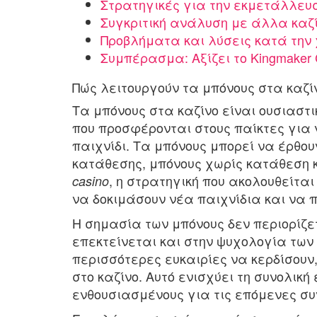
Στρατηγικές για την εκμετάλλευση
Συγκριτική ανάλυση με άλλα καζ
Προβλήματα και λύσεις κατά την 
Συμπέρασμα: Αξίζει το Kingmaker 
Πώς λειτουργούν τα μπόνους στα καζί
Τα μπόνους στα καζίνο είναι ουσιασ
που προσφέρονται στους παίκτες για
παιχνίδι. Τα μπόνους μπορεί να έρθο
κατάθεσης, μπόνους χωρίς κατάθεση 
, η στρατηγική που ακολουθείται
casino
να δοκιμάσουν νέα παιχνίδια και να
Η σημασία των μπόνους δεν περιορίζε
επεκτείνεται και στην ψυχολογία των 
περισσότερες ευκαιρίες να κερδίσουν
στο καζίνο. Αυτό ενισχύει τη συνολική
ενθουσιασμένους για τις επόμενες συ