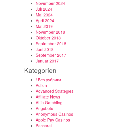
November 2024
Juli 2024
Mai 2024
April 2024
Mai 2019
November 2018
Oktober 2018
September 2018
Juni 2018
September 2017
Januar 2017
Kategorien
! Без рубрики
Action
Advanced Strategies
Affiliate News
AI in Gambling
Angebote
Anonymous Casinos
Apple Pay Casinos
Baccarat