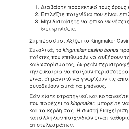
Διαβάστε προσεκτικά τους όρους κ
Επιλέξτε παιχνίδια που είναι επι
Μην διστάσετε να επικοινωνήσετε
διευκρινίσεις.
Συμπέρασμα: Αξίζει το Kingmaker Casi
Συνολικά, το
προ
kingmaker casino bonus
παίκτες που επιθυμούν να αυξήσουν τ
καλωσορίσματος, δωρεάν περιστροφές
την ευκαιρία να παίξουν περισσότερα
είναι σημαντικό να γνωρίζουν τις απα
συνοδεύουν αυτά τα μπόνους.
Εάν είστε στρατηγικοί και κατανοείτ
που παρέχει το
, μπορείτε ν
kingmaker
και τα κέρδη σας. Η σωστή διαχείριση 
κατάλληλων παιχνιδιών είναι καθορισ
αποτελεσμάτων.