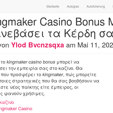
Startseite
Autoglas
Autofolierung
ngmaker Casino Bonus
νεβάσει τα Κέρδη σ
 von
am
Mai 11, 20
Ylod Bvcnzsqxa
 το
μπορεί να
kingmaker casino bonus
σει την εμπειρία σας στο καζίνο. Θα
 που προσφέρει το
, πώς μπορείτε
kingmaker
ποιες στρατηγικές που θα σας βοηθήσουν να
στε νέος παίκτης είτε έμπειρος, οι
ας φανούν χρήσιμες.
καζίνο
ngmaker Casino