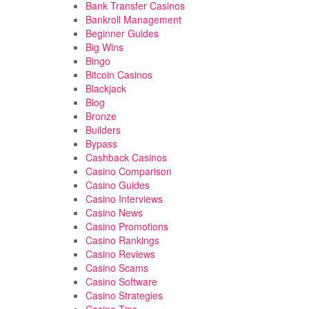
Bank Transfer Casinos
Bankroll Management
Beginner Guides
Big Wins
Bingo
Bitcoin Casinos
Blackjack
Blog
Bronze
Builders
Bypass
Cashback Casinos
Casino Comparison
Casino Guides
Casino Interviews
Casino News
Casino Promotions
Casino Rankings
Casino Reviews
Casino Scams
Casino Software
Casino Strategies