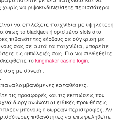
ς χωρίς να ριψοκινδυνεύσετε περισσότερα
ίναι να επιλέξετε παιχνίδια με υψηλότερη
 όπως το blackjack ή ορισμένα slots στο
ς πιθανότητες κέρδους σε σύγκριση με
νους σας σε αυτά τα παιχνίδια, μπορείτε
ώσετε τις απώλειές σας. Για να συνδεθείτε
ισκεφθείτε το
kingmaker casino login
.
ό σας με σύνεση.
.
 επαναλαμβανόμενες καταθέσεις.
τε τις προσφορές και τις εκπτώσεις που
Συχνά διοργανώνονται ειδικές προωθήσεις
πιπλέον μπόνους ή δωρεάν περιστροφές. Αν
ρισσότερες πιθανότητες να επωφεληθείτε