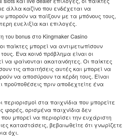
lots και live dealer επιλογές, οι παίκτες
με άλλα καζίνο που ενδέχεται να
ου μπορούν να παίξουν με τα μπόνους τους,
ερη ευελιξία και επιλογές.
 του bonus στο Kingmaker Casino
 οι παίκτες μπορεί να αντιμετωπίσουν
ους. Ένα κοινό πρόβλημα είναι οι
ί να φαίνονται ακατανόητες. Οι παίκτες
ουν τις απαιτήσεις αυτές και μπορεί να
ρούν να αποσύρουν τα κέρδη τους. Είναι
αι προϋποθέσεις πριν αποδεχτείτε ένα
ι περιορισμοί στα παιχνίδια που μπορείτε
ές φορές, ορισμένα παιχνίδια δεν
 που μπορεί να περιορίσει την ευχάριστη
ιες καταστάσεις, βεβαιωθείτε ότι γνωρίζετε
ια όχι.