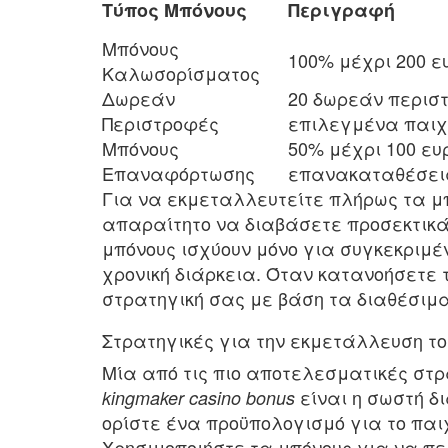
Τύπος Μπόνους
Περιγραφή
Μπόνους
100% μέχρι 200 ε
Καλωσορίσματος
Δωρεάν
20 δωρεάν περισ
Περιστροφές
επιλεγμένα παιχ
Μπόνους
50% μέχρι 100 ευ
Επαναφόρτωσης
επανακαταθέσει
Για να εκμεταλλευτείτε πλήρως τα μ
απαραίτητο να διαβάσετε προσεκτικά 
μπόνους ισχύουν μόνο για συγκεκριμέ
χρονική διάρκεια. Όταν κατανοήσετε 
στρατηγική σας με βάση τα διαθέσιμα 
Στρατηγικές για την εκμετάλλευση του
Μία από τις πιο αποτελεσματικές στρ
είναι η σωστή δι
kingmaker casino bonus
ορίστε ένα προϋπολογισμό για το παιχ
Χρησιμοποιήστε τα μπόνους για να πε