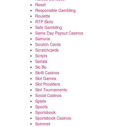
Reset
Responsible Gambling
Roulette
RTP Slots
Safe Gambling
Same Day Payout Casinos
Samurai
Scratch Cards
Scratchcards
Scripts
Serials
Sic Bo
Skrill Casinos
Slot Games
Slot Providers
Slot Tournaments
Social Casinos
Spiele
Spoofs
Sportsbook
Sportsbook Casinos
Summer