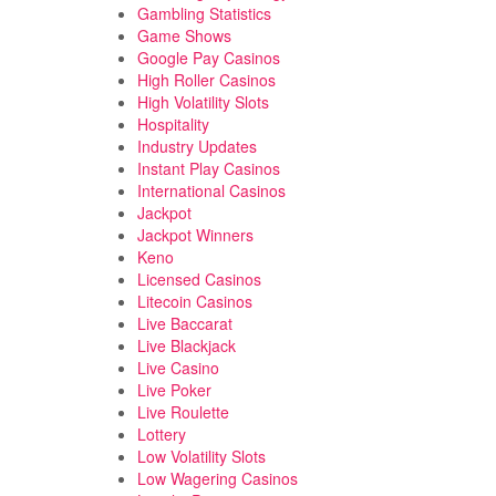
Gambling Statistics
Game Shows
Google Pay Casinos
High Roller Casinos
High Volatility Slots
Hospitality
Industry Updates
Instant Play Casinos
International Casinos
Jackpot
Jackpot Winners
Keno
Licensed Casinos
Litecoin Casinos
Live Baccarat
Live Blackjack
Live Casino
Live Poker
Live Roulette
Lottery
Low Volatility Slots
Low Wagering Casinos