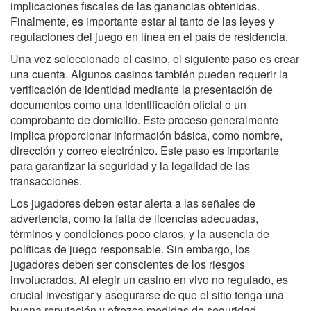
implicaciones fiscales de las ganancias obtenidas.
Finalmente, es importante estar al tanto de las leyes y
regulaciones del juego en línea en el país de residencia.
Una vez seleccionado el casino, el siguiente paso es crear
una cuenta. Algunos casinos también pueden requerir la
verificación de identidad mediante la presentación de
documentos como una identificación oficial o un
comprobante de domicilio. Este proceso generalmente
implica proporcionar información básica, como nombre,
dirección y correo electrónico. Este paso es importante
para garantizar la seguridad y la legalidad de las
transacciones.
Los jugadores deben estar alerta a las señales de
advertencia, como la falta de licencias adecuadas,
términos y condiciones poco claros, y la ausencia de
políticas de juego responsable. Sin embargo, los
jugadores deben ser conscientes de los riesgos
involucrados. Al elegir un casino en vivo no regulado, es
crucial investigar y asegurarse de que el sitio tenga una
buena reputación y ofrezca medidas de seguridad