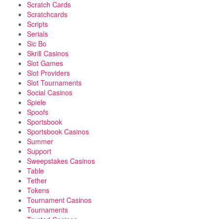
Scratch Cards
Scratchcards
Scripts
Serials
Sic Bo
Skrill Casinos
Slot Games
Slot Providers
Slot Tournaments
Social Casinos
Spiele
Spoofs
Sportsbook
Sportsbook Casinos
Summer
Support
Sweepstakes Casinos
Table
Tether
Tokens
Tournament Casinos
Tournaments