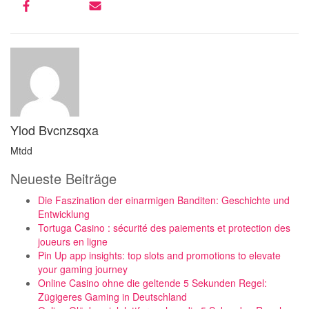
Ylod Bvcnzsqxa
Mtdd
Neueste Beiträge
Die Faszination der einarmigen Banditen: Geschichte und
Entwicklung
Tortuga Casino : sécurité des paiements et protection des
joueurs en ligne
Pin Up app insights: top slots and promotions to elevate
your gaming journey
Online Casino ohne die geltende 5 Sekunden Regel:
Zügigeres Gaming in Deutschland