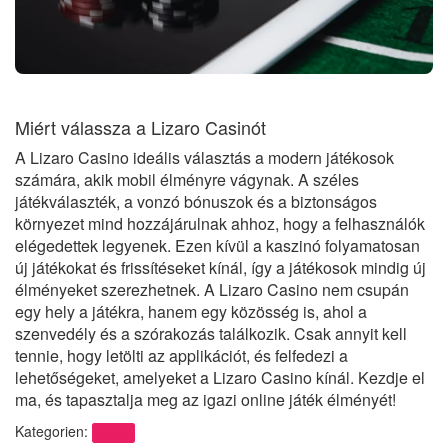
Miért válassza a Lizaro Casinót
A Lizaro Casino ideális választás a modern játékosok
számára, akik mobil élményre vágynak. A széles
játékválaszték, a vonzó bónuszok és a biztonságos
környezet mind hozzájárulnak ahhoz, hogy a felhasználók
elégedettek legyenek. Ezen kívül a kaszinó folyamatosan
új játékokat és frissítéseket kínál, így a játékosok mindig új
élményeket szerezhetnek. A Lizaro Casino nem csupán
egy hely a játékra, hanem egy közösség is, ahol a
szenvedély és a szórakozás találkozik. Csak annyit kell
tennie, hogy letölti az applikációt, és felfedezi a
lehetőségeket, amelyeket a Lizaro Casino kínál. Kezdje el
ma, és tapasztalja meg az igazi online játék élményét!
Kategorien:
public