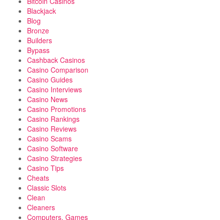
Bitcoin Casinos
Blackjack
Blog
Bronze
Builders
Bypass
Cashback Casinos
Casino Comparison
Casino Guides
Casino Interviews
Casino News
Casino Promotions
Casino Rankings
Casino Reviews
Casino Scams
Casino Software
Casino Strategies
Casino Tips
Cheats
Classic Slots
Clean
Cleaners
Computers, Games