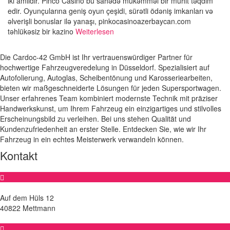
iki amildir. Pinco Casino bu sahədə mükəmməl bir mühit təqdim
edir. Oyunçularına geniş oyun çeşidi, sürətli ödəniş imkanları və
əlverişli bonuslar ilə yanaşı, pinkocasinoazerbaycan.com
təhlükəsiz bir kazino
Weiterlesen
Die Cardoc-42 GmbH ist Ihr vertrauenswürdiger Partner für
hochwertige Fahrzeugveredelung in Düsseldorf. Spezialisiert auf
Autofolierung, Autoglas, Scheibentönung und Karosseriearbeiten,
bieten wir maßgeschneiderte Lösungen für jeden Supersportwagen.
Unser erfahrenes Team kombiniert modernste Technik mit präziser
Handwerkskunst, um Ihrem Fahrzeug ein einzigartiges und stilvolles
Erscheinungsbild zu verleihen. Bei uns stehen Qualität und
Kundenzufriedenheit an erster Stelle. Entdecken Sie, wie wir Ihr
Fahrzeug in ein echtes Meisterwerk verwandeln können.
Kontakt
Auf dem Hüls 12
40822 Mettmann