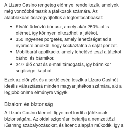
A Lizaro Casino rengeteg előnnyel rendelkezik, amelyek
még vonzóbbá teszik a játékosok számára. Az
alábbiakban összegyűjtöttük a legfontosabbakat:
Kiváló üdvözlő bónusz, amely akár 250%-ot is
elérhet, így könnyen elkezdheti a játékot.
350 ingyenes pörgetés, amely lehetőséget ad a
nyerésre anélkül, hogy kockáztatná a saját pénzét.
Mobilbarát applikáció, amely lehetővé teszi a játékot
bárhol és bármikor.
24/7 élő chat és e-mail támogatás, így bármikor
segítséget kaphat.
Ezek az előnyök és a sokféleség teszik a Lizaro Casinót
ideális választássá minden magyar játékos számára, aki a
legjobb online élményre vágyik.
Bizalom és biztonság
A Lizaro Casino kiemelt figyelmet fordít a játékosok
biztonságára. Az oldal szigorúan betartja a nemzetközi
iGaming szabályozásokat, és licenc alapján működik, így a