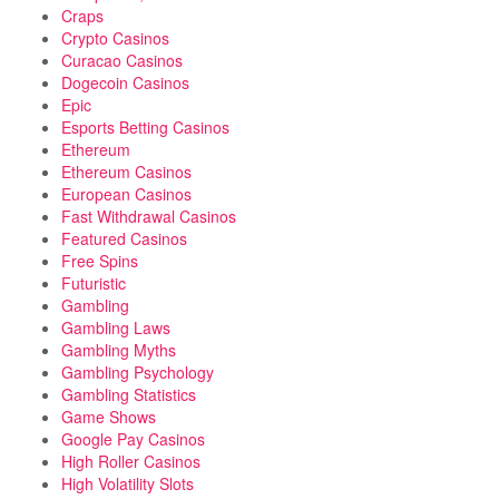
Craps
Crypto Casinos
Curacao Casinos
Dogecoin Casinos
Epic
Esports Betting Casinos
Ethereum
Ethereum Casinos
European Casinos
Fast Withdrawal Casinos
Featured Casinos
Free Spins
Futuristic
Gambling
Gambling Laws
Gambling Myths
Gambling Psychology
Gambling Statistics
Game Shows
Google Pay Casinos
High Roller Casinos
High Volatility Slots