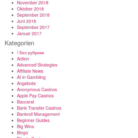
November 2018
Oktober 2018
September 2018
Juni 2018
September 2017
Januar 2017
Kategorien
! Без рубрики
Action
Advanced Strategies
Affiliate News
AI in Gambling
Angebote
Anonymous Casinos
Apple Pay Casinos
Baccarat
Bank Transfer Casinos
Bankroll Management
Beginner Guides
Big Wins
Bingo