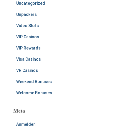
Uncategorized
Unpackers
Video Slots
VIP Casinos
VIP Rewards
Visa Casinos
VR Casinos
Weekend Bonuses
Welcome Bonuses
Meta
Anmelden