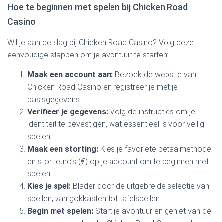
Hoe te beginnen met spelen bij Chicken Road
Casino
Wil je aan de slag bij Chicken Road Casino? Volg deze
eenvoudige stappen om je avontuur te starten:
Maak een account aan:
Bezoek de website van
Chicken Road Casino en registreer je met je
basisgegevens.
Verifieer je gegevens:
Volg de instructies om je
identiteit te bevestigen, wat essentieel is voor veilig
spelen.
Maak een storting:
Kies je favoriete betaalmethode
en stort euro’s (€) op je account om te beginnen met
spelen.
Kies je spel:
Blader door de uitgebreide selectie van
spellen, van gokkasten tot tafelspellen.
Begin met spelen:
Start je avontuur en geniet van de