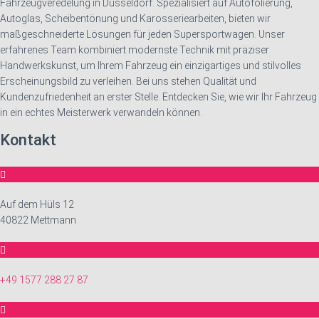
Fahrzeugveredelung in Düsseldorf. Spezialisiert auf Autofolierung,
Autoglas, Scheibentönung und Karosseriearbeiten, bieten wir
maßgeschneiderte Lösungen für jeden Supersportwagen. Unser
erfahrenes Team kombiniert modernste Technik mit präziser
Handwerkskunst, um Ihrem Fahrzeug ein einzigartiges und stilvolles
Erscheinungsbild zu verleihen. Bei uns stehen Qualität und
Kundenzufriedenheit an erster Stelle. Entdecken Sie, wie wir Ihr Fahrzeug
in ein echtes Meisterwerk verwandeln können.
Kontakt
Auf dem Hüls 12
40822 Mettmann
+49 1577 288 27 87