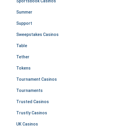
Sportsbook Casinos
Summer
Support
Sweepstakes Casinos
Table
Tether
Tokens
Tournament Casinos
Tournaments
Trusted Casinos
Trustly Casinos
UK Casinos