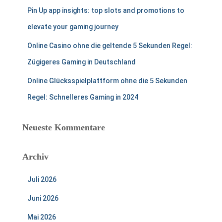
Pin Up app insights: top slots and promotions to
elevate your gaming journey
Online Casino ohne die geltende 5 Sekunden Regel:
Zügigeres Gaming in Deutschland
Online Glücksspielplattform ohne die 5 Sekunden
Regel: Schnelleres Gaming in 2024
Neueste Kommentare
Archiv
Juli 2026
Juni 2026
Mai 2026