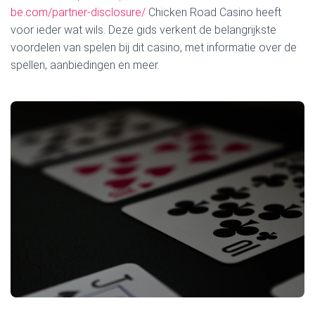
be.com/partner-disclosure/
Chicken Road Casino heeft
voor ieder wat wils. Deze gids verkent de belangrijkste
voordelen van spelen bij dit casino, met informatie over de
spellen, aanbiedingen en meer.