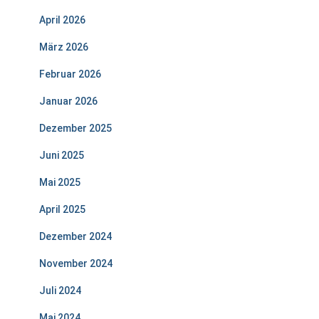
April 2026
März 2026
Februar 2026
Januar 2026
Dezember 2025
Juni 2025
Mai 2025
April 2025
Dezember 2024
November 2024
Juli 2024
Mai 2024