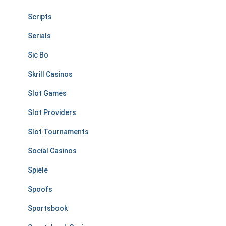
Scripts
Serials
Sic Bo
Skrill Casinos
Slot Games
Slot Providers
Slot Tournaments
Social Casinos
Spiele
Spoofs
Sportsbook