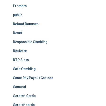
Prompts
public
Reload Bonuses
Reset
Responsible Gambling
Roulette
RTP Slots
Safe Gambling
Same Day Payout Casinos
Samurai
Scratch Cards
Scratchcards