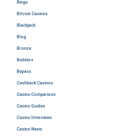
Bingo
Bitcoin Casinos
Blackjack
Blog
Bronze
Builders
Bypass
Cashback Casinos
Casino Comparison
Casino Guides
Casino Interviews
Casino News