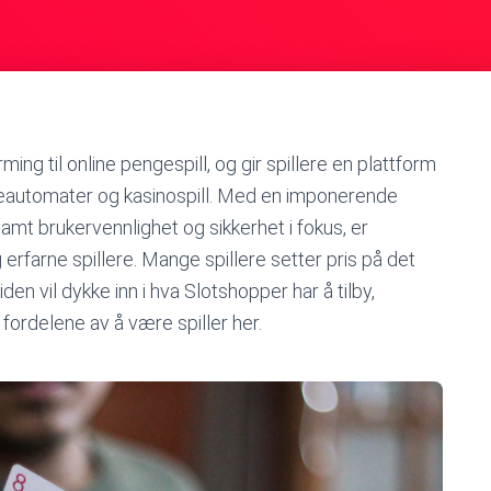
ing til online pengespill, og gir spillere en plattform
lleautomater og kasinospill. Med en imponerende
amt brukervennlighet og sikkerhet i fokus, er
 erfarne spillere. Mange spillere setter pris på det
den vil dykke inn i hva Slotshopper har å tilby,
fordelene av å være spiller her.