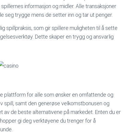
 spillernes informasjon og midler. Alle transaksjoner
føle seg trygge mens de setter inn og tar ut penger.
g spillpraksis, som gir spillere muligheten til å sette
ngelsesverktøy. Dette skaper en trygg og ansvarlig
e plattform for alle som ønsker en omfattende og
 av spill, samt den generøse velkomstbonusen og
 et av de beste alternativene på markedet. Enten du er
otshopper gi deg verktøyene du trenger for å
runde.