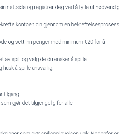
n nettside og registrer deg ved å fylle ut nødvendig
krefte kontoen din gjennom en bekreftelsesprosess
de og sett inn penger med minimum €20 for å
t av spill og velg de du ønsker å spille.
husk å spille ansvarlig.
r tilgang
m gjør det tilgjengelig for alle
nksjoner som gjør spillopplevelsen unik. Nedenfor er