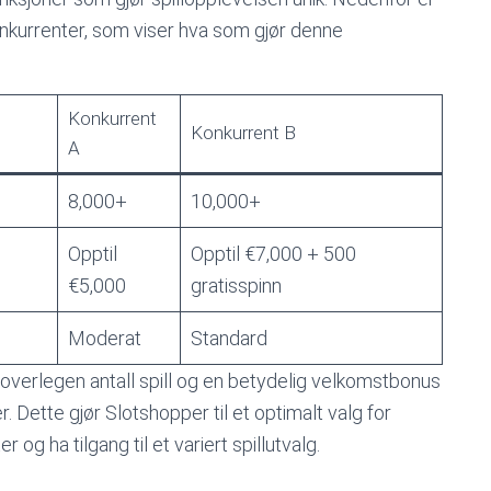
kurrenter, som viser hva som gjør denne
Konkurrent
Konkurrent B
A
8,000+
10,000+
Opptil
Opptil €7,000 + 500
€5,000
gratisspinn
Moderat
Standard
t overlegen antall spill og en betydelig velkomstbonus
Dette gjør Slotshopper til et optimalt valg for
og ha tilgang til et variert spillutvalg.