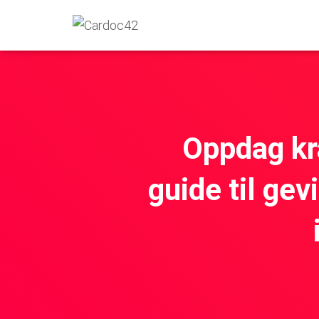
Oppdag kr
guide til ge