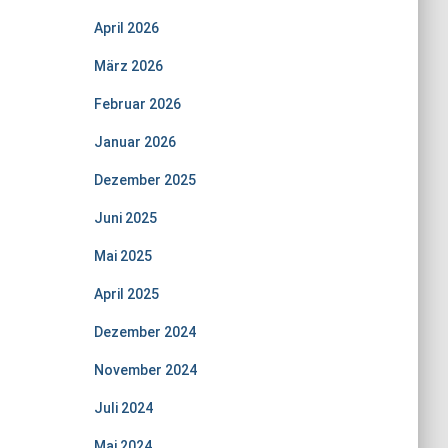
April 2026
März 2026
Februar 2026
Januar 2026
Dezember 2025
Juni 2025
Mai 2025
April 2025
Dezember 2024
November 2024
Juli 2024
Mai 2024