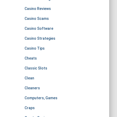
Casino Reviews
Casino Scams
Casino Software
Casino Strategies
Casino Tips
Cheats
Classic Slots
Clean
Cleaners
Computers, Games
Craps