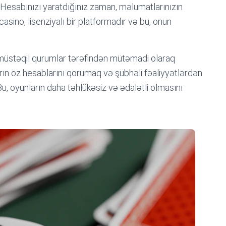
. Hesabınızı yaratdığınız zaman, məlumatlarınızın
casino, lisenziyalı bir platformadır və bu, onun
 müstəqil qurumlar tərəfindən mütəmadi olaraq
arın öz hesablarını qorumaq və şübhəli fəaliyyətlərdən
 Bu, oyunların daha təhlükəsiz və ədalətli olmasını