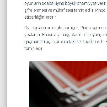
oyunların ədalətliliyinə böyük əhəmiyyət verir
şifrələnməsi və mühafizəsi təmin edilir. Pinco 
etibarlılığını artırır.
Oyunçuların əmin olması üçün, Pinco casino,
yoxlanılır. Bununla yanaşı, platforma, oyunçul
qaçmaqları üçün bir sıra təkliflər təqdim edir.
təmin edir.