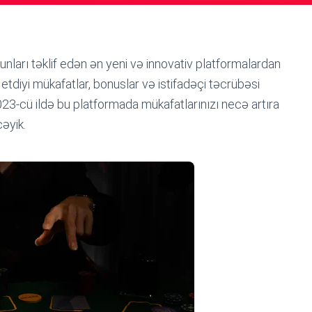
ları təklif edən ən yeni və innovativ platformalardan
etdiyi mükafatlar, bonuslar və istifadəçi təcrübəsi
23-cü ildə bu platformada mükafatlarınızı necə artıra
əyik.