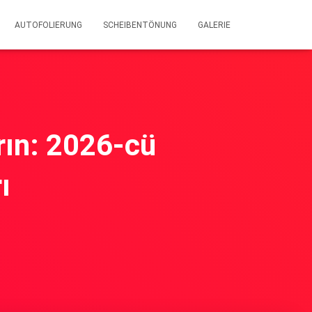
AUTOFOLIERUNG
SCHEIBENTÖNUNG
GALERIE
ırın: 2026-cü
ı