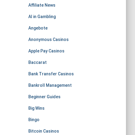
Affiliate News
AI in Gambling
Angebote
Anonymous Casinos
Apple Pay Casinos
Baccarat
Bank Transfer Casinos
Bankroll Management
Beginner Guides
Big Wins
Bingo
Bitcoin Casinos