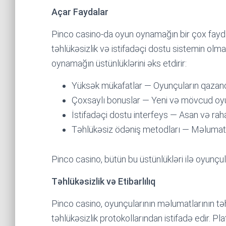
Açar Faydalar
Pinco casino-da oyun oynamağın bir çox faydası
təhlükəsizlik və istifadəçi dostu sistemin olma
oynamağın üstünlüklərini əks etdirir:
Yüksək mükafatlar — Oyunçuların qazancı
Çoxsaylı bonuslar — Yeni və mövcud oyu
İstifadəçi dostu interfeys — Asan və raha
Təhlükəsiz ödəniş metodları — Məlumatl
Pinco casino, bütün bu üstünlükləri ilə oyunçul
Təhlükəsizlik və Etibarlılıq
Pinco casino, oyunçularının məlumatlarının tə
təhlükəsizlik protokollarından istifadə edir. 