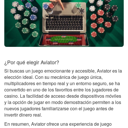
¿Por qué elegir Aviator?
Si buscas un juego emocionante y accesible, Aviator es la
elección ideal. Con su mecánica de juego única,
multiplicadores en tiempo real y un entorno seguro, se ha
convertido en uno de los favoritos entre los jugadores de
casino. La facilidad de acceso desde dispositivos móviles
y la opción de jugar en modo demostración permiten a los
nuevos jugadores familiarizarse con el juego antes de
invertir dinero real.
En resumen, Aviator ofrece una experiencia de juego