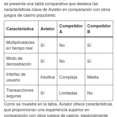
se presenta una tabla comparativa que destaca las
características clave de Aviator en comparación con otros
juegos de casino populares:
Competidor
Competidor
Característica
Aviator
A
B
Multiplicadores
Sí
No
Sí
en tiempo real
Modo de
Sí
No
Sí
demostración
Interfaz de
Intuitiva
Compleja
Media
usuario
Transacciones
Sí
Limitadas
No
seguras
Como se muestra en la tabla, Aviator ofrece características
que proporcionan una experiencia superior en
comparación con otros juegos de casino, especialmente