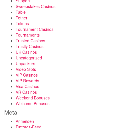
Support
Sweepstakes Casinos
Table
Tether
Tokens
Tournament Casinos
Tournaments
Trusted Casinos
Trustly Casinos
UK Casinos
Uncategorized
Unpackers
Video Slots
VIP Casinos
VIP Rewards
Visa Casinos
VR Casinos
Weekend Bonuses
Welcome Bonuses
Meta
Anmelden
Eintrags-Feed