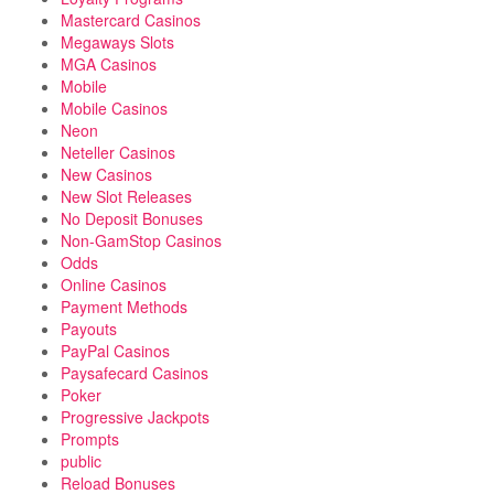
Mastercard Casinos
Megaways Slots
MGA Casinos
Mobile
Mobile Casinos
Neon
Neteller Casinos
New Casinos
New Slot Releases
No Deposit Bonuses
Non-GamStop Casinos
Odds
Online Casinos
Payment Methods
Payouts
PayPal Casinos
Paysafecard Casinos
Poker
Progressive Jackpots
Prompts
public
Reload Bonuses