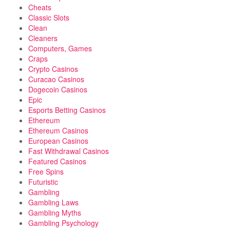
Cheats
Classic Slots
Clean
Cleaners
Computers, Games
Craps
Crypto Casinos
Curacao Casinos
Dogecoin Casinos
Epic
Esports Betting Casinos
Ethereum
Ethereum Casinos
European Casinos
Fast Withdrawal Casinos
Featured Casinos
Free Spins
Futuristic
Gambling
Gambling Laws
Gambling Myths
Gambling Psychology