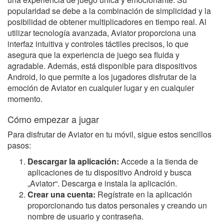
popularidad se debe a la combinación de simplicidad y la
posibilidad de obtener multiplicadores en tiempo real. Al
utilizar tecnología avanzada, Aviator proporciona una
interfaz intuitiva y controles táctiles precisos, lo que
asegura que la experiencia de juego sea fluida y
agradable. Además, está disponible para dispositivos
Android, lo que permite a los jugadores disfrutar de la
emoción de Aviator en cualquier lugar y en cualquier
momento.
Cómo empezar a jugar
Para disfrutar de Aviator en tu móvil, sigue estos sencillos
pasos:
Descargar la aplicación:
Accede a la tienda de
aplicaciones de tu dispositivo Android y busca
„Aviator“. Descarga e instala la aplicación.
Crear una cuenta:
Regístrate en la aplicación
proporcionando tus datos personales y creando un
nombre de usuario y contraseña.