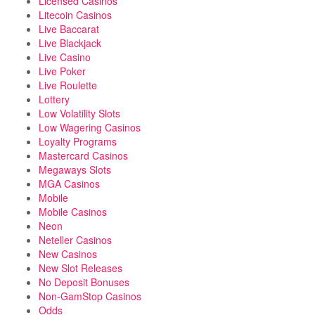
Licensed Casinos
Litecoin Casinos
Live Baccarat
Live Blackjack
Live Casino
Live Poker
Live Roulette
Lottery
Low Volatility Slots
Low Wagering Casinos
Loyalty Programs
Mastercard Casinos
Megaways Slots
MGA Casinos
Mobile
Mobile Casinos
Neon
Neteller Casinos
New Casinos
New Slot Releases
No Deposit Bonuses
Non-GamStop Casinos
Odds