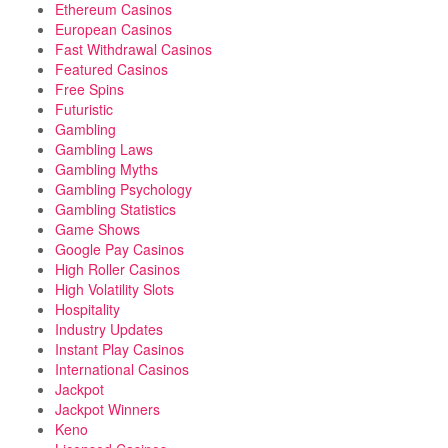
Ethereum Casinos
European Casinos
Fast Withdrawal Casinos
Featured Casinos
Free Spins
Futuristic
Gambling
Gambling Laws
Gambling Myths
Gambling Psychology
Gambling Statistics
Game Shows
Google Pay Casinos
High Roller Casinos
High Volatility Slots
Hospitality
Industry Updates
Instant Play Casinos
International Casinos
Jackpot
Jackpot Winners
Keno