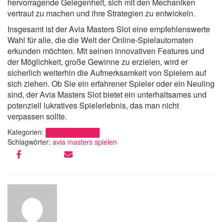
hervorragende Gelegenheit, sich mit den Mechaniken
vertraut zu machen und ihre Strategien zu entwickeln.
Insgesamt ist der Avia Masters Slot eine empfehlenswerte
Wahl für alle, die die Welt der Online-Spielautomaten
erkunden möchten. Mit seinen innovativen Features und
der Möglichkeit, große Gewinne zu erzielen, wird er
sicherlich weiterhin die Aufmerksamkeit von Spielern auf
sich ziehen. Ob Sie ein erfahrener Spieler oder ein Neuling
sind, der Avia Masters Slot bietet ein unterhaltsames und
potenziell lukratives Spielerlebnis, das man nicht
verpassen sollte.
Kategorien:
Computers, Games
Schlagwörter:
avia masters spielen