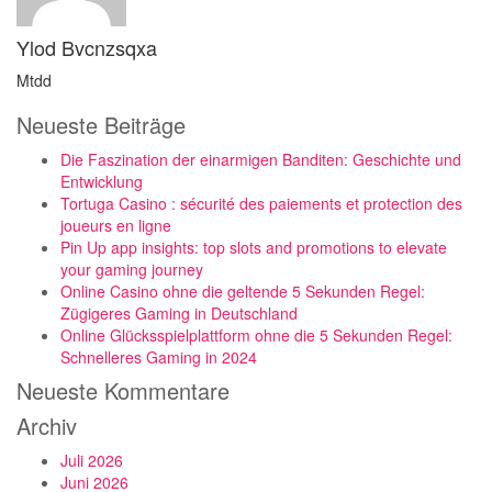
Ylod Bvcnzsqxa
Mtdd
Neueste Beiträge
Die Faszination der einarmigen Banditen: Geschichte und
Entwicklung
Tortuga Casino : sécurité des paiements et protection des
joueurs en ligne
Pin Up app insights: top slots and promotions to elevate
your gaming journey
Online Casino ohne die geltende 5 Sekunden Regel:
Zügigeres Gaming in Deutschland
Online Glücksspielplattform ohne die 5 Sekunden Regel:
Schnelleres Gaming in 2024
Neueste Kommentare
Archiv
Juli 2026
Juni 2026