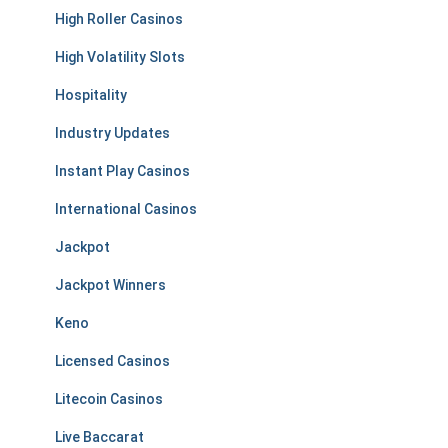
High Roller Casinos
High Volatility Slots
Hospitality
Industry Updates
Instant Play Casinos
International Casinos
Jackpot
Jackpot Winners
Keno
Licensed Casinos
Litecoin Casinos
Live Baccarat