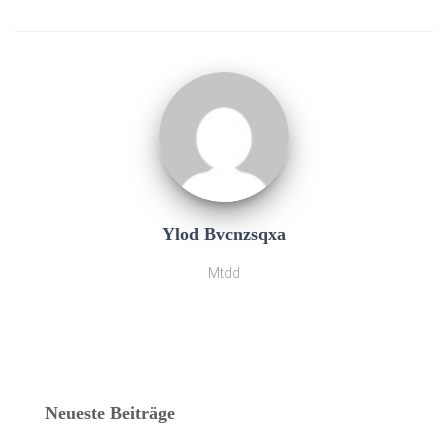
Ylod Bvcnzsqxa
Mtdd
Neueste Beiträge