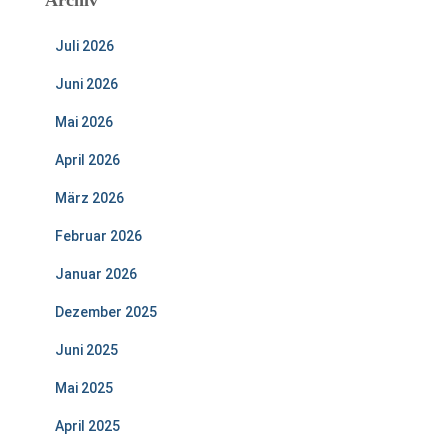
Archiv
Juli 2026
Juni 2026
Mai 2026
April 2026
März 2026
Februar 2026
Januar 2026
Dezember 2025
Juni 2025
Mai 2025
April 2025