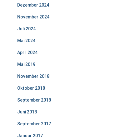
Dezember 2024
November 2024
Juli 2024
Mai 2024
April 2024
Mai 2019
November 2018
Oktober 2018
September 2018
Juni 2018
September 2017
Januar 2017