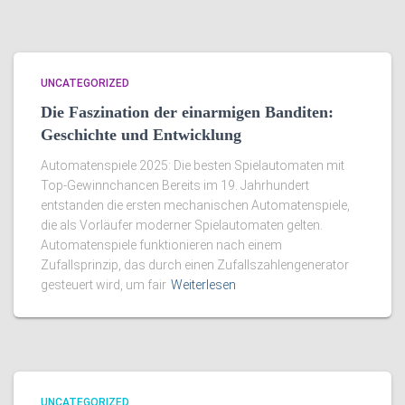
UNCATEGORIZED
Die Faszination der einarmigen Banditen:
Geschichte und Entwicklung
Automatenspiele 2025: Die besten Spielautomaten mit
Top-Gewinnchancen Bereits im 19. Jahrhundert
entstanden die ersten mechanischen Automatenspiele,
die als Vorläufer moderner Spielautomaten gelten.
Automatenspiele funktionieren nach einem
Zufallsprinzip, das durch einen Zufallszahlengenerator
gesteuert wird, um fair
Weiterlesen
UNCATEGORIZED