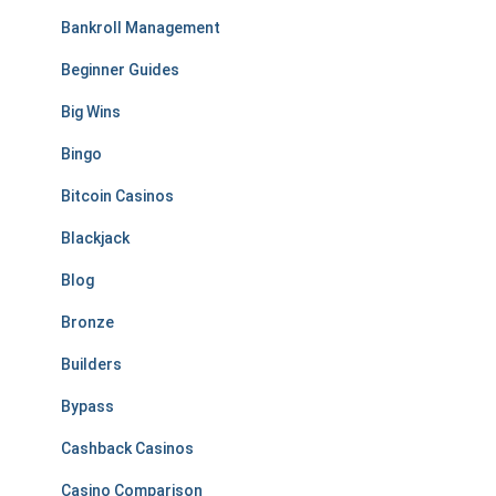
Bankroll Management
Beginner Guides
Big Wins
Bingo
Bitcoin Casinos
Blackjack
Blog
Bronze
Builders
Bypass
Cashback Casinos
Casino Comparison