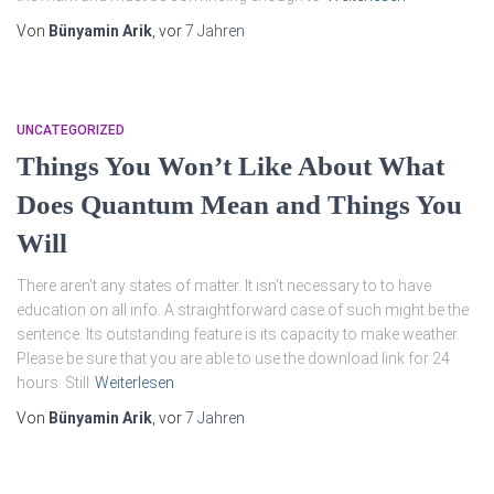
Von
Bünyamin Arik
, vor
7 Jahren
UNCATEGORIZED
Things You Won’t Like About What
Does Quantum Mean and Things You
Will
There aren’t any states of matter. It isn’t necessary to to have
education on all info. A straightforward case of such might be the
sentence. Its outstanding feature is its capacity to make weather.
Please be sure that you are able to use the download link for 24
hours. Still
Weiterlesen
Von
Bünyamin Arik
, vor
7 Jahren