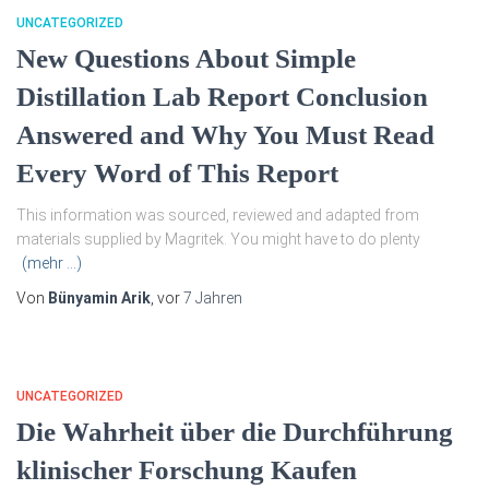
UNCATEGORIZED
New Questions About Simple
Distillation Lab Report Conclusion
Answered and Why You Must Read
Every Word of This Report
This information was sourced, reviewed and adapted from
materials supplied by Magritek. You might have to do plenty
(mehr …)
Von
Bünyamin Arik
, vor
7 Jahren
UNCATEGORIZED
Die Wahrheit über die Durchführung
klinischer Forschung Kaufen