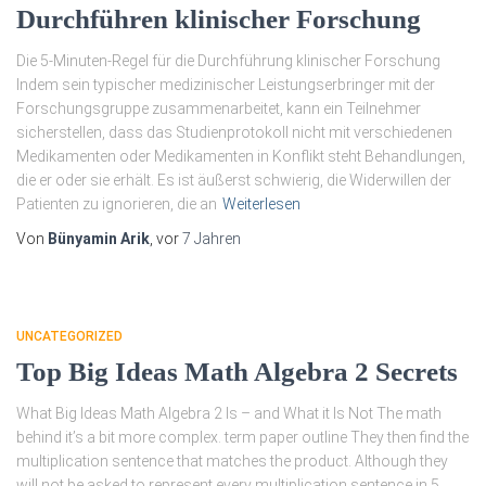
Durchführen klinischer Forschung
Die 5-Minuten-Regel für die Durchführung klinischer Forschung
Indem sein typischer medizinischer Leistungserbringer mit der
Forschungsgruppe zusammenarbeitet, kann ein Teilnehmer
sicherstellen, dass das Studienprotokoll nicht mit verschiedenen
Medikamenten oder Medikamenten in Konflikt steht Behandlungen,
die er oder sie erhält. Es ist äußerst schwierig, die Widerwillen der
Patienten zu ignorieren, die an
Weiterlesen
Von
Bünyamin Arik
, vor
7 Jahren
UNCATEGORIZED
Top Big Ideas Math Algebra 2 Secrets
What Big Ideas Math Algebra 2 Is – and What it Is Not The math
behind it’s a bit more complex. term paper outline They then find the
multiplication sentence that matches the product. Although they
will not be asked to represent every multiplication sentence in 5