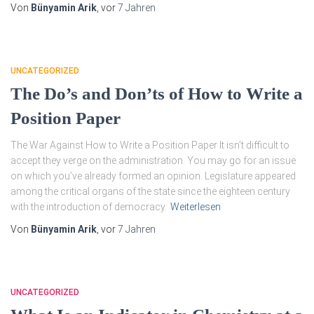
Von
Bünyamin Arik
, vor
7 Jahren
UNCATEGORIZED
The Do’s and Don’ts of How to Write a
Position Paper
The War Against How to Write a Position Paper It isn’t difficult to
accept they verge on the administration. You may go for an issue
on which you’ve already formed an opinion. Legislature appeared
among the critical organs of the state since the eighteen century
with the introduction of democracy.
Weiterlesen
Von
Bünyamin Arik
, vor
7 Jahren
UNCATEGORIZED