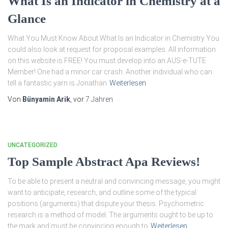
What Is an Indicator in Chemistry at a
Glance
What You Must Know About What Is an Indicator in Chemistry You
could also look at request for proposal examples. All information
on this website is FREE! You must develop into an AUS-e-TUTE
Member! One had a minor car crash. Another individual who can
tell a fantastic yarn is Jonathan
Weiterlesen
Von
Bünyamin Arik
, vor
7 Jahren
UNCATEGORIZED
Top Sample Abstract Apa Reviews!
To be able to present a neutral and convincing message, you might
want to anticipate, research, and outline some of the typical
positions (arguments) that dispute your thesis. Psychometric
research is a method of model. The arguments ought to be up to
the mark and must be convincing enough to
Weiterlesen