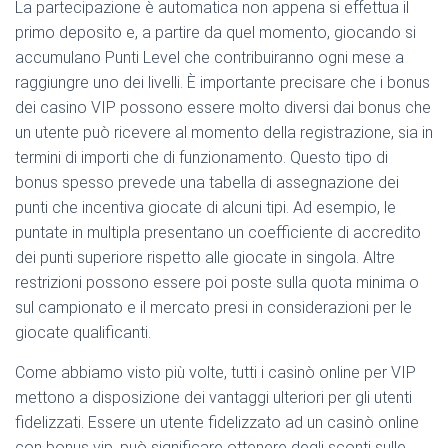
La partecipazione è automatica non appena si effettua il
primo deposito e, a partire da quel momento, giocando si
accumulano Punti Level che contribuiranno ogni mese a
raggiungre uno dei livelli. È importante precisare che i bonus
dei casino VIP possono essere molto diversi dai bonus che
un utente può ricevere al momento della registrazione, sia in
termini di importi che di funzionamento. Questo tipo di
bonus spesso prevede una tabella di assegnazione dei
punti che incentiva giocate di alcuni tipi. Ad esempio, le
puntate in multipla presentano un coefficiente di accredito
dei punti superiore rispetto alle giocate in singola. Altre
restrizioni possono essere poi poste sulla quota minima o
sul campionato e il mercato presi in considerazioni per le
giocate qualificanti.
Come abbiamo visto più volte, tutti i casinò online per VIP
mettono a disposizione dei vantaggi ulteriori per gli utenti
fidelizzati. Essere un utente fidelizzato ad un casinò online
con bonus vip, può significare ottenere degli sconti sulle