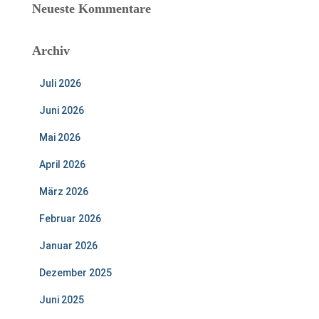
Neueste Kommentare
Archiv
Juli 2026
Juni 2026
Mai 2026
April 2026
März 2026
Februar 2026
Januar 2026
Dezember 2025
Juni 2025