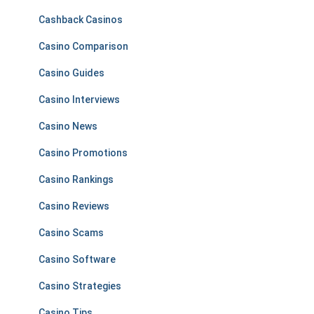
Cashback Casinos
Casino Comparison
Casino Guides
Casino Interviews
Casino News
Casino Promotions
Casino Rankings
Casino Reviews
Casino Scams
Casino Software
Casino Strategies
Casino Tips