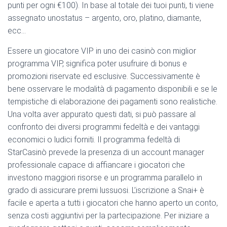
punti per ogni €100). In base al totale dei tuoi punti, ti viene
assegnato unostatus – argento, oro, platino, diamante,
ecc…
Essere un giocatore VIP in uno dei casinò con miglior
programma VIP, significa poter usufruire di bonus e
promozioni riservate ed esclusive. Successivamente è
bene osservare le modalità di pagamento disponibili e se le
tempistiche di elaborazione dei pagamenti sono realistiche.
Una volta aver appurato questi dati, si può passare al
confronto dei diversi programmi fedeltà e dei vantaggi
economici o ludici forniti. Il programma fedeltà di
StarCasinò prevede la presenza di un account manager
professionale capace di affiancare i giocatori che
investono maggiori risorse e un programma parallelo in
grado di assicurare premi lussuosi. L’iscrizione a Snai+ è
facile e aperta a tutti i giocatori che hanno aperto un conto,
senza costi aggiuntivi per la partecipazione. Per iniziare a