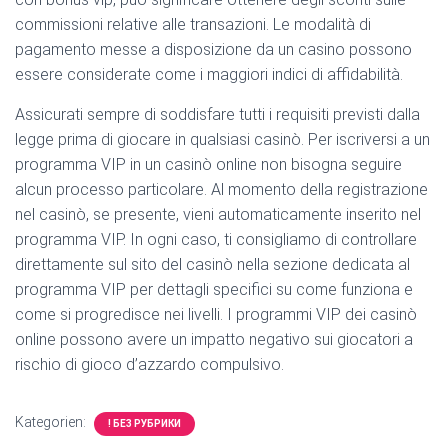
commissioni relative alle transazioni. Le modalità di
pagamento messe a disposizione da un casino possono
essere considerate come i maggiori indici di affidabilità.
Assicurati sempre di soddisfare tutti i requisiti previsti dalla
legge prima di giocare in qualsiasi casinò. Per iscriversi a un
programma VIP in un casinò online non bisogna seguire
alcun processo particolare. Al momento della registrazione
nel casinò, se presente, vieni automaticamente inserito nel
programma VIP. In ogni caso, ti consigliamo di controllare
direttamente sul sito del casinò nella sezione dedicata al
programma VIP per dettagli specifici su come funziona e
come si progredisce nei livelli​. I programmi VIP dei casinò
online possono avere un impatto negativo sui giocatori a
rischio di gioco d’azzardo compulsivo.
Kategorien:
! БЕЗ РУБРИКИ