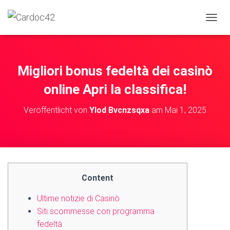
NAVIG
Migliori bonus fedeltà dei casinò
online Apri la classifica!
Veröffentlicht von
Ylod Bvcnzsqxa
am
Mai 1, 2025
Content
Ultime notizie di Casinò
Siti scommesse con programma
fedeltà