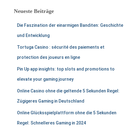
Neueste Beiträge
Die Faszination der einarmigen Banditen: Geschichte
und Entwicklung
Tortuga Casino : sécurité des paiements et
protection des joueurs en ligne
Pin Up app insights: top slots and promotions to
elevate your gaming journey
Online Casino ohne die geltende 5 Sekunden Regel:
Zügigeres Gaming in Deutschland
Online Glücksspielplattform ohne die 5 Sekunden
Regel: Schnelleres Gaming in 2024