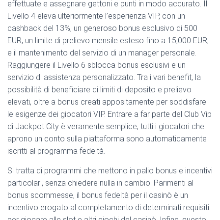
effettuate e assegnare gettoni e punti in modo accurato. Il
Livello 4 eleva ulteriormente l’esperienza VIP, con un
cashback del 13%, un generoso bonus esclusivo di 500
EUR, un limite di prelievo mensile esteso fino a 15,000 EUR,
e il mantenimento del servizio di un manager personale.
Raggiungere il Livello 6 sblocca bonus esclusivi e un
servizio di assistenza personalizzato. Tra i vari benefit, la
possibilità di beneficiare di limiti di deposito e prelievo
elevati, oltre a bonus creati appositamente per soddisfare
le esigenze dei giocatori VIP. Entrare a far parte del Club Vip
di Jackpot City è veramente semplice, tutti i giocatori che
aprono un conto sulla piattaforma sono automaticamente
iscritti al programma fedeltà.
Si tratta di programmi che mettono in palio bonus e incentivi
particolari, senza chiedere nulla in cambio. Parimenti al
bonus scommesse, il bonus fedeltà per il casinò è un
incentivo erogato al completamento di determinati requisiti
per giocare alle slot e altri giochi del casinò. Infine, questo