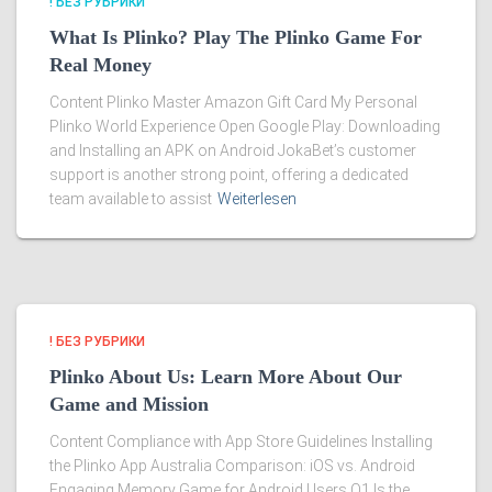
! БЕЗ РУБРИКИ
What Is Plinko? Play The Plinko Game For
Real Money
Content Plinko Master Amazon Gift Card My Personal
Plinko World Experience Open Google Play: Downloading
and Installing an APK on Android JokaBet’s customer
support is another strong point, offering a dedicated
team available to assist
Weiterlesen
! БЕЗ РУБРИКИ
Plinko About Us: Learn More About Our
Game and Mission
Content Compliance with App Store Guidelines Installing
the Plinko App Australia Comparison: iOS vs. Android
Engaging Memory Game for Android Users Q1 Is the