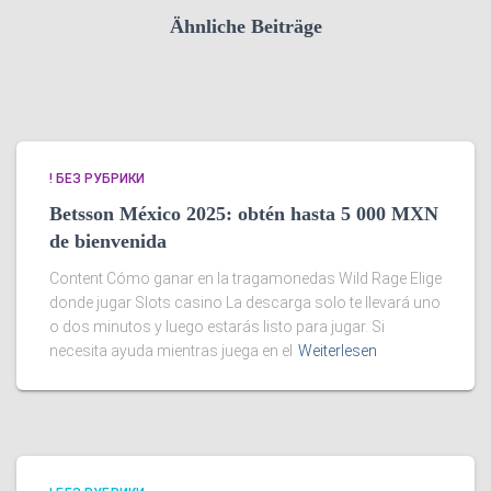
Ähnliche Beiträge
! БЕЗ РУБРИКИ
Betsson México 2025: obtén hasta 5 000 MXN
de bienvenida
Content Cómo ganar en la tragamonedas Wild Rage Elige
donde jugar Slots casino La descarga solo te llevará uno
o dos minutos y luego estarás listo para jugar. Si
necesita ayuda mientras juega en el
Weiterlesen