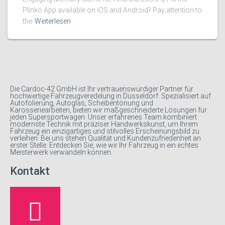
Plinko App available on iOS and Android? Pay attention to
the
Weiterlesen
Die Cardoc-42 GmbH ist Ihr vertrauenswürdiger Partner für
hochwertige Fahrzeugveredelung in Düsseldorf. Spezialisiert auf
Autofolierung, Autoglas, Scheibentönung und
Karosseriearbeiten, bieten wir maßgeschneiderte Lösungen für
jeden Supersportwagen. Unser erfahrenes Team kombiniert
modernste Technik mit präziser Handwerkskunst, um Ihrem
Fahrzeug ein einzigartiges und stilvolles Erscheinungsbild zu
verleihen. Bei uns stehen Qualität und Kundenzufriedenheit an
erster Stelle. Entdecken Sie, wie wir Ihr Fahrzeug in ein echtes
Meisterwerk verwandeln können.
Kontakt