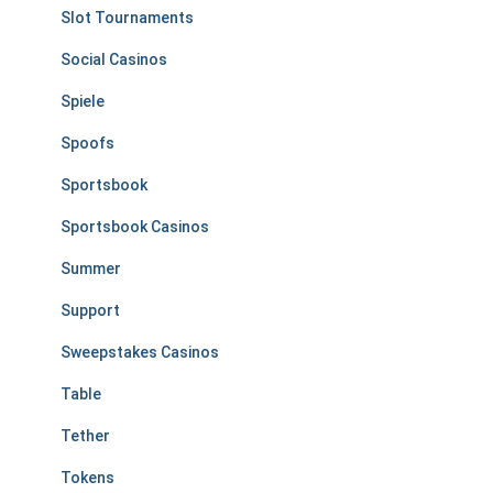
Slot Tournaments
Social Casinos
Spiele
Spoofs
Sportsbook
Sportsbook Casinos
Summer
Support
Sweepstakes Casinos
Table
Tether
Tokens